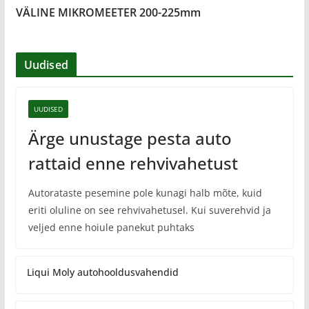
VÄLINE MIKROMEETER 200-225mm
Uudised
UUDISED
Ärge unustage pesta auto
rattaid enne rehvivahetust
Autorataste pesemine pole kunagi halb mõte, kuid
eriti oluline on see rehvivahetusel. Kui suverehvid ja
veljed enne hoiule panekut puhtaks
Liqui Moly autohooldusvahendid