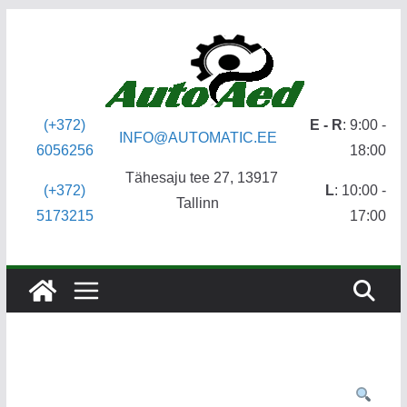
Skip
to
content
(+372)
E - R
: 9:00 -
INFO@AUTOMATIC.EE
6056256
18:00
Tähesaju tee 27, 13917
(+372)
L
: 10:00 -
Tallinn
5173215
17:00