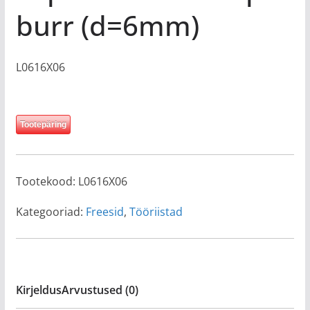
burr (d=6mm)
L0616X06
Tootepäring
Tootekood:
L0616X06
Kategooriad:
Freesid
,
Tööriistad
Kirjeldus
Arvustused (0)