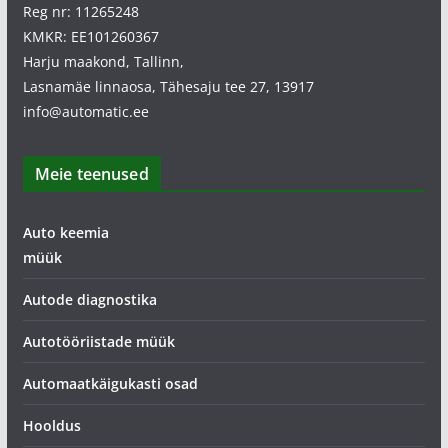
Reg nr: 11265248
KMKR: EE101260367
Harju maakond, Tallinn,
Lasnamäe linnaosa, Tähesaju tee 27, 13917
info@automatic.ee
Meie teenused
Auto keemia
müük
Autode diagnostika
Autotööriistade müük
Automaatkäigukasti osad
Hooldus