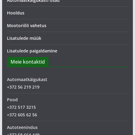
Automaatkäigukasti osad
Hooldus
Mootoriõli vahetus
Lisatulede müük
Lisatulede paigaldamine
Meie kontaktid
Automaatkäigukast
+372 56 219 219
Pood
+372 517 3215
+372 605 62 56
Autoteenindus
+372 58 664 449