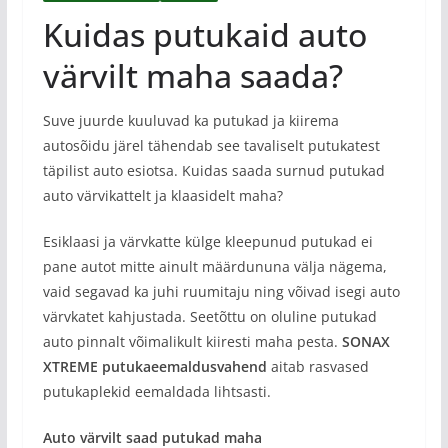
Kuidas putukaid auto
värvilt maha saada?
Suve juurde kuuluvad ka putukad ja kiirema
autosõidu järel tähendab see tavaliselt putukatest
täpilist auto esiotsa. Kuidas saada surnud putukad
auto värvikattelt ja klaasidelt maha?
Esiklaasi ja värvkatte külge kleepunud putukad ei
pane autot mitte ainult määrdununa välja nägema,
vaid segavad ka juhi ruumitaju ning võivad isegi auto
värvkatet kahjustada. Seetõttu on oluline putukad
auto pinnalt võimalikult kiiresti maha pesta.
SONAX
XTREME putukaeemaldusvahend
aitab rasvased
putukaplekid eemaldada lihtsasti.
Auto värvilt saad putukad maha