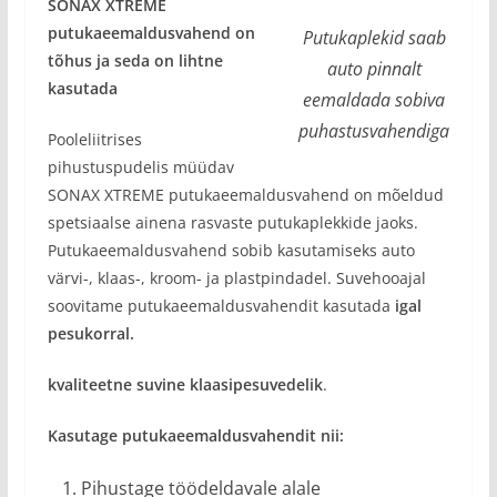
SONAX XTREME
putukaeemaldusvahend on
Putukaplekid saab
tõhus ja seda on lihtne
auto pinnalt
kasutada
eemaldada sobiva
puhastusvahendiga
Pooleliitrises
pihustuspudelis müüdav
SONAX XTREME putukaeemaldusvahend on mõeldud
spetsiaalse ainena rasvaste putukaplekkide jaoks.
Putukaeemaldusvahend sobib kasutamiseks auto
värvi-, klaas-, kroom- ja plastpindadel. Suvehooajal
soovitame putukaeemaldusvahendit kasutada
igal
pesukorral.
kvaliteetne suvine klaasipesuvedelik
.
Kasutage putukaeemaldusvahendit nii:
Pihustage töödeldavale alale