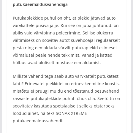
putukaeemaldusvahendiga
Putukaplekkide puhul on oht, et plekid jätavad auto
värvkattele püsiva jälje. Kui see on juba juhtunud, on
abiks vaid värvipinna poleerimine. Sellise olukorra
vältimiseks on soovitav autot suvehooajal regulaarselt
pesta ning eemaldada värvilt putukaplekid esimesel
võimalusel peale nende tekkimist. Vahad ja katted
hõlbustavad oluliselt mustuse eemaldamist.
Milliste vahenditega saab auto värvkattelt putukatest
lahti? Erinevatel plekkidel on erinev keemiline koostis,
mistõttu ei pruugi muidu end tõestanud pesuvahend
rasvaste putukaplekkide puhul tõhus olla. Seetõttu on
soovitatav kasutada spetsiaalselt selleks otstarbeks
loodud ainet, näiteks SONAX XTREME
putukaeemaldusvahendit.