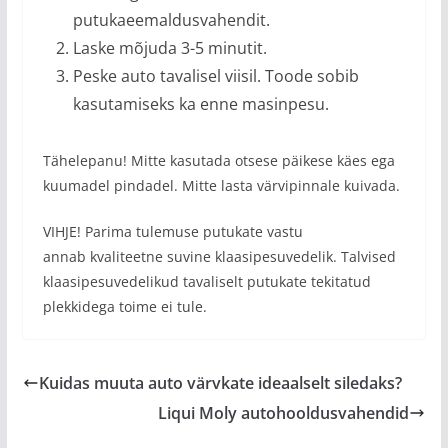
putukaeemaldusvahendit.
Laske mõjuda 3-5 minutit.
Peske auto tavalisel viisil. Toode sobib
kasutamiseks ka enne masinpesu.
Tähelepanu! Mitte kasutada otsese päikese käes ega
kuumadel pindadel. Mitte lasta värvipinnale kuivada.
VIHJE! Parima tulemuse putukate vastu
annab kvaliteetne suvine klaasipesuvedelik. Talvised
klaasipesuvedelikud tavaliselt putukate tekitatud
plekkidega toime ei tule.
Kuidas muuta auto värvkate ideaalselt siledaks?
Liqui Moly autohooldusvahendid