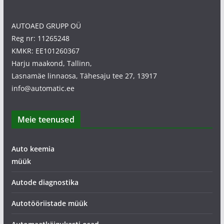
AUTOAED GRUPP OÜ
Reg nr: 11265248
KMKR: EE101260367
Harju maakond, Tallinn,
Lasnamäe linnaosa, Tähesaju tee 27, 13917
info@automatic.ee
Meie teenused
Auto keemia
müük
Autode diagnostika
Autotööriistade müük