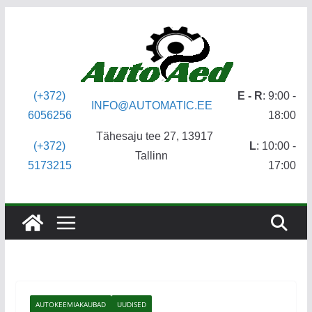
Skip
to
content
(+372)
E - R
: 9:00 -
INFO@AUTOMATIC.EE
6056256
18:00
Tähesaju tee 27, 13917
(+372)
L
: 10:00 -
Tallinn
5173215
17:00
AUTOKEEMIAKAUBAD
UUDISED