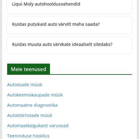
Liqui Moly autohooldusvahendid
Kuidas putukaid auto värvilt maha saada?
Kuidas muuta auto värvkate ideaalselt siledaks?
Meie teenused
Autoosade müük
Autokeemiakaupade müük
Automaatne diagnostika
Autotööriistade müük
Automaatkäigukasti varuosad
Teeninduse hooldus