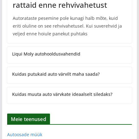
rattaid enne rehvivahetust
Autorataste pesemine pole kunagi halb mõte, kuid
eriti oluline on see rehvivahetusel. Kui suverehvid ja
veljed enne hoiule panekut puhtaks
Liqui Moly autohooldusvahendid
Kuidas putukaid auto värvilt maha saada?
Kuidas muuta auto värvkate ideaalselt siledaks?
Meie teenused
Autoosade müük