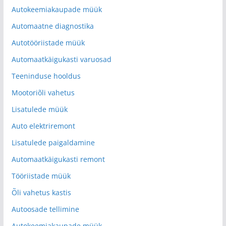
Autokeemiakaupade müük
Automaatne diagnostika
Autotööriistade müük
Automaatkäigukasti varuosad
Teeninduse hooldus
Mootoriõli vahetus
Lisatulede müük
Auto elektriremont
Lisatulede paigaldamine
Automaatkäigukasti remont
Tööriistade müük
Õli vahetus kastis
Autoosade tellimine
Autokeemiakaupade müük