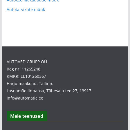
Autotarvikute müük
AUTOAED GRUPP OÜ
Reg nr: 11265248
KMKR: EE101260367
Harju maakond, Tallinn,
Lasnamäe linnaosa, Tähesaju tee 27, 13917
info@automatic.ee
Meie teenused