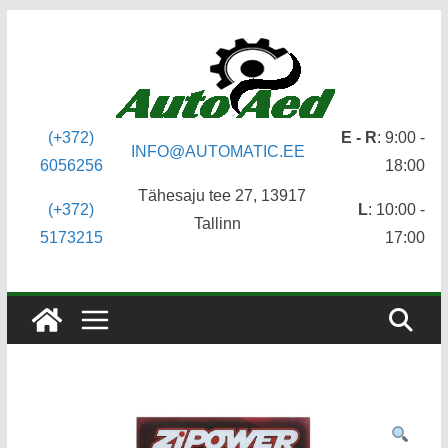
Skip
to
content
(+372)
E - R
: 9:00 -
INFO@AUTOMATIC.EE
6056256
18:00
Tähesaju tee 27, 13917
(+372)
L
: 10:00 -
Tallinn
5173215
17:00