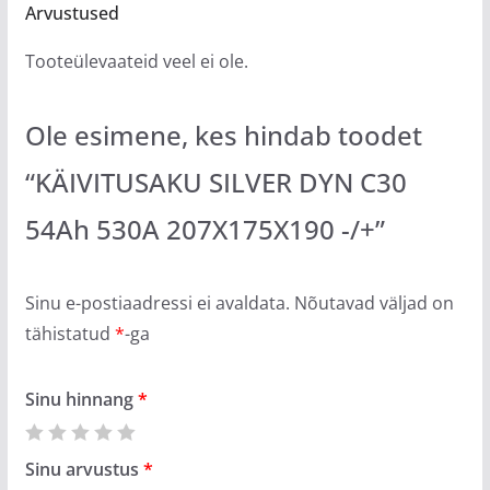
Arvustused
Tooteülevaateid veel ei ole.
Ole esimene, kes hindab toodet
“KÄIVITUSAKU SILVER DYN C30
54Ah 530A 207X175X190 -/+”
Sinu e-postiaadressi ei avaldata.
Nõutavad väljad on
tähistatud
*
-ga
Sinu hinnang
*
Sinu arvustus
*