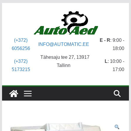
Skip
to
content
(+372)
E - R
: 9:00 -
INFO@AUTOMATIC.EE
6056256
18:00
Tähesaju tee 27, 13917
(+372)
L
: 10:00 -
Tallinn
5173215
17:00