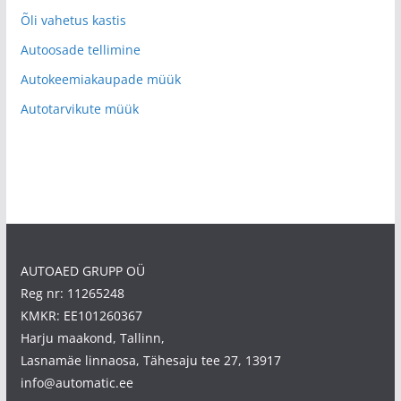
Õli vahetus kastis
Autoosade tellimine
Autokeemiakaupade müük
Autotarvikute müük
AUTOAED GRUPP OÜ
Reg nr: 11265248
KMKR: EE101260367
Harju maakond, Tallinn,
Lasnamäe linnaosa, Tähesaju tee 27, 13917
info@automatic.ee