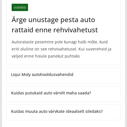
UUDISED
Ärge unustage pesta auto
rattaid enne rehvivahetust
Autorataste pesemine pole kunagi halb mõte, kuid
eriti oluline on see rehvivahetusel. Kui suverehvid ja
veljed enne hoiule panekut puhtaks
Liqui Moly autohooldusvahendid
Kuidas putukaid auto värvilt maha saada?
Kuidas muuta auto värvkate ideaalselt siledaks?