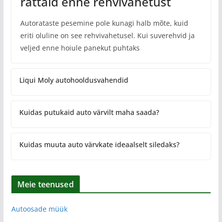
rattaid enne rehvivahetust
Autorataste pesemine pole kunagi halb mõte, kuid
eriti oluline on see rehvivahetusel. Kui suverehvid ja
veljed enne hoiule panekut puhtaks
Liqui Moly autohooldusvahendid
Kuidas putukaid auto värvilt maha saada?
Kuidas muuta auto värvkate ideaalselt siledaks?
Meie teenused
Autoosade müük