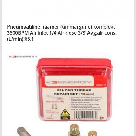
Pneumaatiline haamer (ümmargune) komplekt
3500BPM Air inlet 1/4 Air hose 3/8”Avg.air cons.
(L/min):65.1