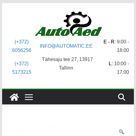
Skip
to
content
(+372)
E - R
: 9:00 -
INFO@AUTOMATIC.EE
6056256
18:00
Tähesaju tee 27, 13917
(+372)
L
: 10:00 -
Tallinn
5173215
17:00