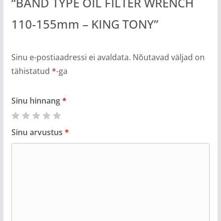
“BAND TYPE OIL FILTER WRENCH
110-155mm – KING TONY”
Sinu e-postiaadressi ei avaldata.
Nõutavad väljad on
tähistatud
*
-ga
Sinu hinnang
*
Sinu arvustus
*