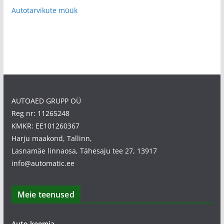
Autotarvikute müük
AUTOAED GRUPP OÜ
Reg nr: 11265248
KMKR: EE101260367
Harju maakond, Tallinn,
Lasnamäe linnaosa, Tähesaju tee 27, 13917
info@automatic.ee
Meie teenused
Auto keemia