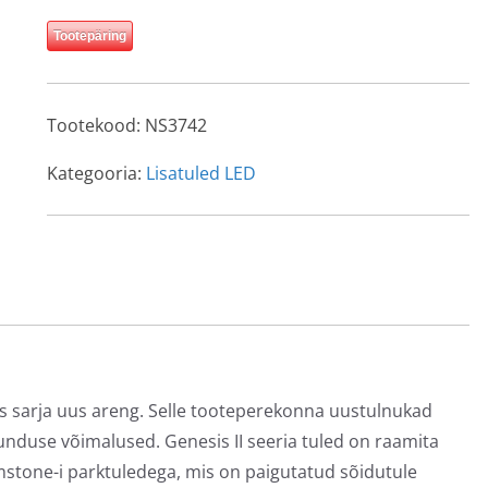
Tootepäring
Tootekood:
NS3742
Kategooria:
Lisatuled LED
is sarja uus areng. Selle tooteperekonna uustulnukad
unduse võimalused. Genesis II seeria tuled on raamita
mstone-i parktuledega, mis on paigutatud sõidutule