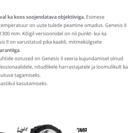
val ka koos soojendatava objektiiviga.
Esimese
vitemperatuur on uute tulede peamine omadus. Genesis II
1300 mm. Kõigil versioonidel on nii punkt- kui ka
is II on varustatud pika kaabli, mitmekülgsete
arantiiga
.
uhtide ootused on Genesis II seeria kujundamisel olnud
fessionaalidele, nõudlikele harrastajatele ja loomulikult ka
ohutuse tagamiseks.
stikul kasutamiseks.