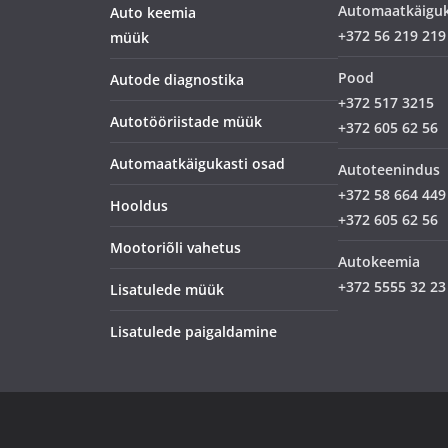
Automaatkäigu
Auto keemia
+372 56 219 219
müük
Pood
Autode diagnostika
+372 517 3215
Autotööriistade müük
+372 605 62 56
Automaatkäigukasti osad
Autoteenindus
+372 58 664 449
Hooldus
+372 605 62 56
Mootoriõli vahetus
Autokeemia
+372 5555 32 23
Lisatulede müük
Lisatulede paigaldamine