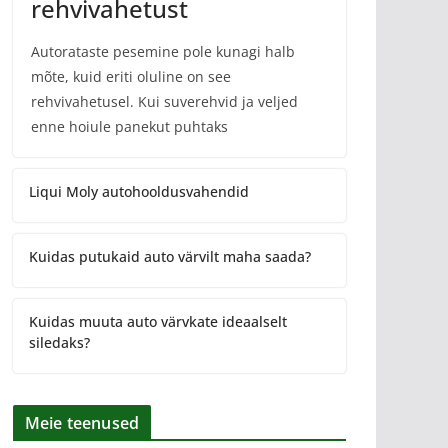
rehvivahetust
Autorataste pesemine pole kunagi halb
mõte, kuid eriti oluline on see
rehvivahetusel. Kui suverehvid ja veljed
enne hoiule panekut puhtaks
Liqui Moly autohooldusvahendid
Kuidas putukaid auto värvilt maha saada?
Kuidas muuta auto värvkate ideaalselt
siledaks?
Meie teenused