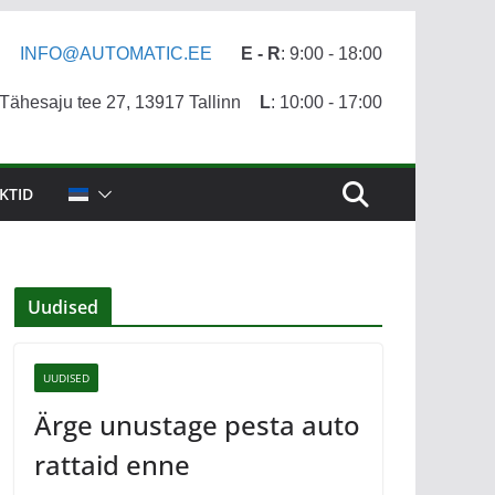
INFO@AUTOMATIC.EE
E - R
: 9:00 - 18:00
ähesaju tee 27, 13917 Tallinn
L
: 10:00 - 17:00
KTID
Uudised
UUDISED
Ärge unustage pesta auto
rattaid enne