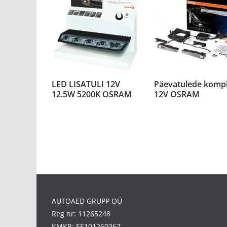
LED LISATULI 12V
Päevatulede komp
12.5W 5200K OSRAM
12V OSRAM
AUTOAED GRUPP OÜ
Reg nr: 11265248
KMKR: EE101260367