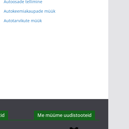
Autoosade tellimine
Autokeemiakaupade müük
Autotarvikute müük
id
Me müüme uudistooteid