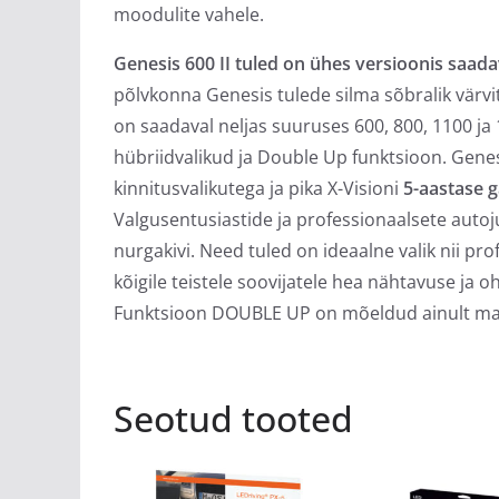
moodulite vahele.
Genesis 600 II tuled on ühes versioonis saada
põlvkonna Genesis tulede silma sõbralik vär
on saadaval neljas suuruses 600, 800, 1100 ja 
hübriidvalikud ja Double Up funktsioon. Genes
kinnitusvalikutega ja pika X-Visioni
5-aastase g
Valgusentusiastide ja professionaalsete autoj
nurgakivi. Need tuled on ideaalne valik nii pro
kõigile teistele soovijatele hea nähtavuse ja 
Funktsioon DOUBLE UP on mõeldud ainult maa
Seotud tooted