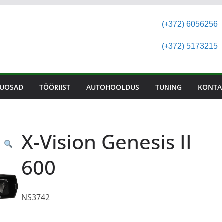
(+372) 6056256
(+372) 5173215
T
UOSAD
TÖÖRIIST
AUTOHOOLDUS
TUNING
KONTA
X-Vision Genesis II
600
NS3742