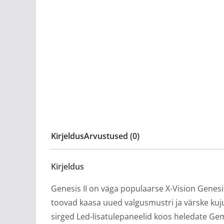
Kirjeldus
Arvustused (0)
Kirjeldus
Genesis II on väga populaarse X-Vision Genes
toovad kaasa uued valgusmustri ja värske kuj
sirged Led-lisatulepaneelid koos heledate Ge