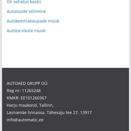
Õli vahetus kastis
Autoosade tellimine
Autokeemiakaupade müük
Autotarvikute müük
AUTOAED GRUPP OÜ
Reg nr: 11265248
KMKR: EE101260367
Harju maakond, Tallinn,
Lasnamäe linnaosa, Tähesaju tee 27, 13917
info@automatic.ee