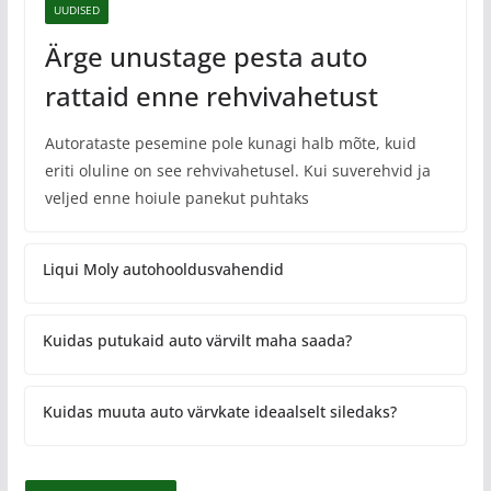
UUDISED
Ärge unustage pesta auto
rattaid enne rehvivahetust
Autorataste pesemine pole kunagi halb mõte, kuid
eriti oluline on see rehvivahetusel. Kui suverehvid ja
veljed enne hoiule panekut puhtaks
Liqui Moly autohooldusvahendid
Kuidas putukaid auto värvilt maha saada?
Kuidas muuta auto värvkate ideaalselt siledaks?