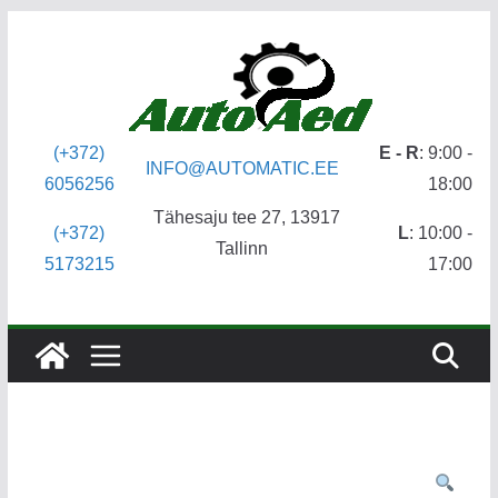
Skip
to
content
(+372)
E - R
: 9:00 -
INFO@AUTOMATIC.EE
6056256
18:00
Tähesaju tee 27, 13917
(+372)
L
: 10:00 -
Tallinn
5173215
17:00