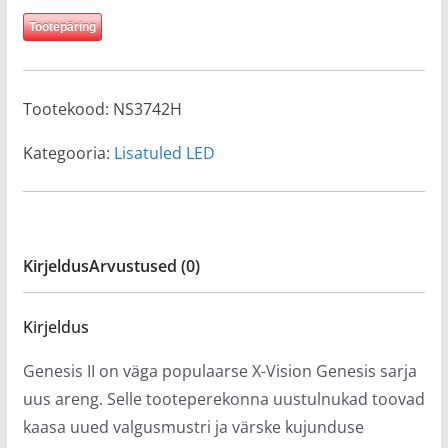
Tootepäring
Tootekood:
NS3742H
Kategooria:
Lisatuled LED
Kirjeldus
Arvustused (0)
Kirjeldus
Genesis II on väga populaarse X-Vision Genesis sarja
uus areng. Selle tooteperekonna uustulnukad toovad
kaasa uued valgusmustri ja värske kujunduse