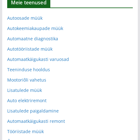
Meie teenused
Autoosade müük
Autokeemiakaupade müük
Automaatne diagnostika
Autotööriistade müük
Automaatkäigukasti varuosad
Teeninduse hooldus
Mootoriõli vahetus
Lisatulede müük
Auto elektriremont
Lisatulede paigaldamine
Automaatkäigukasti remont
Tööriistade müük