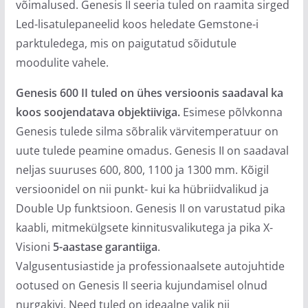
võimalused. Genesis II seeria tuled on raamita sirged
Led-lisatulepaneelid koos heledate Gemstone-i
parktuledega, mis on paigutatud sõidutule
moodulite vahele.
Genesis 600
II
tuled on ühes versioonis saadaval ka
koos soojendatava objektiiviga.
Esimese põlvkonna
Genesis tulede silma sõbralik värvitemperatuur on
uute tulede peamine omadus. Genesis II on saadaval
neljas suuruses 600, 800, 1100 ja 1300 mm. Kõigil
versioonidel on nii punkt- kui ka hübriidvalikud ja
Double Up funktsioon. Genesis II on varustatud pika
kaabli, mitmekülgsete kinnitusvalikutega ja pika X-
Visioni
5-aastase garantiiga
.
Valgusentusiastide ja professionaalsete autojuhtide
ootused on Genesis II seeria kujundamisel olnud
nurgakivi. Need tuled on ideaalne valik nii