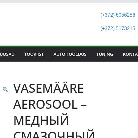
(+372) 6056256
(+372) 5173215
T
UOSAD
TÖÖRIIST
AUTOHOOLDUS
TUNING
KONTA
VASEMÄÄRE
AEROSOOL –
МЕДНЫЙ
СМАЗОЧНЫЙ