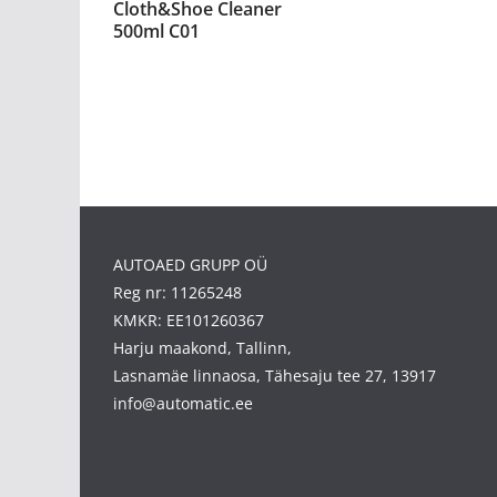
Cloth&Shoe Cleaner
500ml C01
AUTOAED GRUPP OÜ
Reg nr: 11265248
KMKR: EE101260367
Harju maakond, Tallinn,
Lasnamäe linnaosa, Tähesaju tee 27, 13917
info@automatic.ee