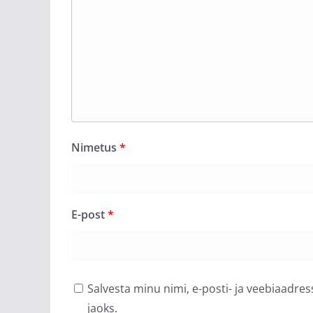
Nimetus
*
E-post
*
Salvesta minu nimi, e-posti- ja veebiaadre
jaoks.