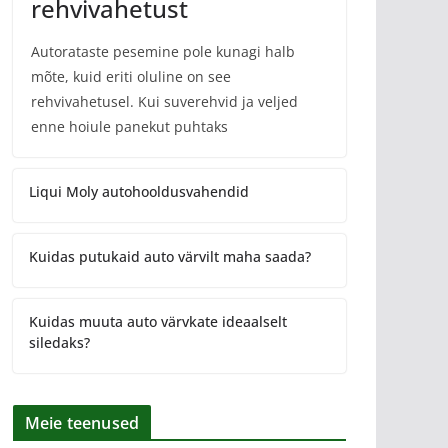
rehvivahetust
Autorataste pesemine pole kunagi halb
mõte, kuid eriti oluline on see
rehvivahetusel. Kui suverehvid ja veljed
enne hoiule panekut puhtaks
Liqui Moly autohooldusvahendid
Kuidas putukaid auto värvilt maha saada?
Kuidas muuta auto värvkate ideaalselt
siledaks?
Meie teenused