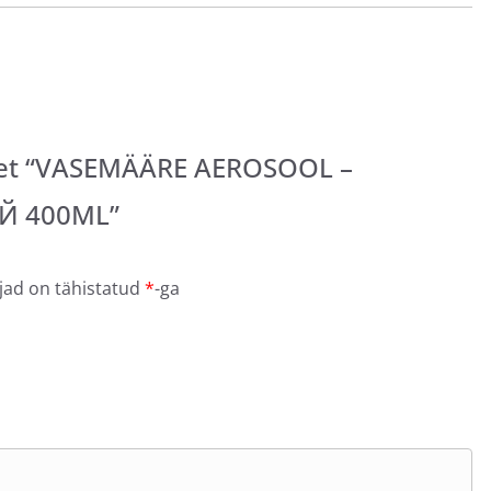
odet “VASEMÄÄRE AEROSOOL –
 400ML”
jad on tähistatud
*
-ga