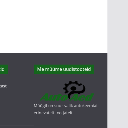
id
Me müüme uudistooteid
kast
Müügil on suur valik autokeemiat
erinevatelt tootjatelt.