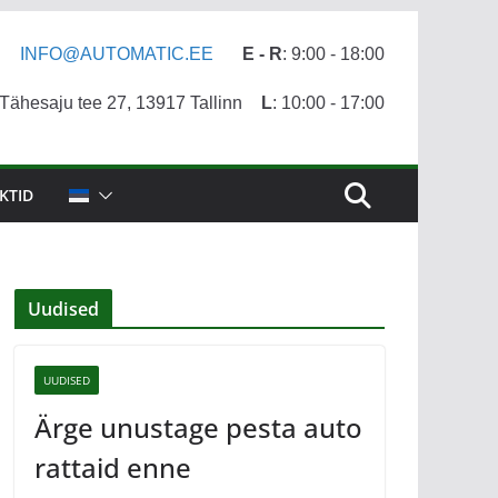
INFO@AUTOMATIC.EE
E - R
: 9:00 - 18:00
ähesaju tee 27, 13917 Tallinn
L
: 10:00 - 17:00
KTID
Uudised
UUDISED
Ärge unustage pesta auto
rattaid enne