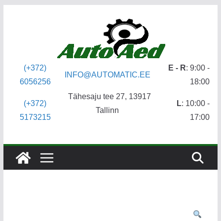
Skip
to
content
(+372)
E - R
: 9:00 -
INFO@AUTOMATIC.EE
6056256
18:00
Tähesaju tee 27, 13917
(+372)
L
: 10:00 -
Tallinn
5173215
17:00