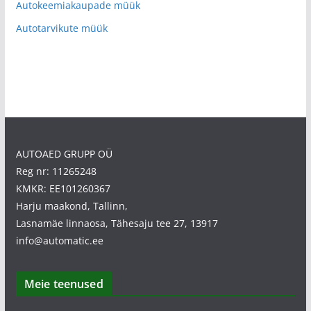
Autokeemiakaupade müük
Autotarvikute müük
AUTOAED GRUPP OÜ
Reg nr: 11265248
KMKR: EE101260367
Harju maakond, Tallinn,
Lasnamäe linnaosa, Tähesaju tee 27, 13917
info@automatic.ee
Meie teenused