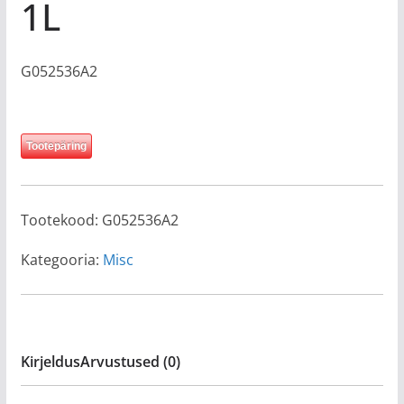
1L
G052536A2
Tootepäring
Tootekood:
G052536A2
Kategooria:
Misc
Kirjeldus
Arvustused (0)