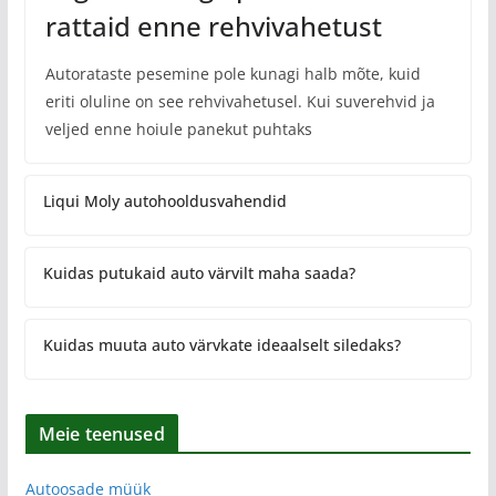
rattaid enne rehvivahetust
Autorataste pesemine pole kunagi halb mõte, kuid
eriti oluline on see rehvivahetusel. Kui suverehvid ja
veljed enne hoiule panekut puhtaks
Liqui Moly autohooldusvahendid
Kuidas putukaid auto värvilt maha saada?
Kuidas muuta auto värvkate ideaalselt siledaks?
Meie teenused
Autoosade müük