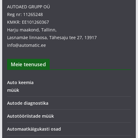
AUTOAED GRUPP OÜ
Reg nr: 11265248
KMKR: EE101260367
Harju maakond, Tallinn,
Lasnamäe linnaosa, Tähesaju tee 27, 13917
info@automatic.ee
Meie teenused
Auto keemia
müük
Autode diagnostika
Autotööriistade müük
Automaatkäigukasti osad