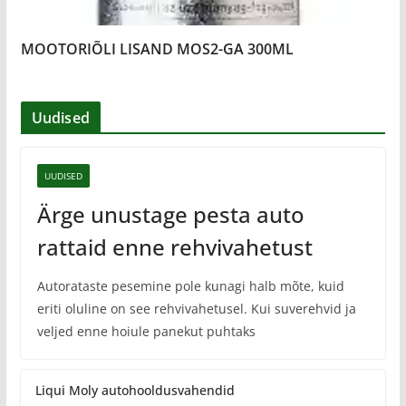
MOOTORIÕLI LISAND MOS2-GA 300ML
Uudised
UUDISED
Ärge unustage pesta auto
rattaid enne rehvivahetust
Autorataste pesemine pole kunagi halb mõte, kuid
eriti oluline on see rehvivahetusel. Kui suverehvid ja
veljed enne hoiule panekut puhtaks
Liqui Moly autohooldusvahendid