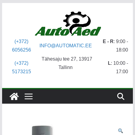
Skip
to
content
(+372)
E - R
: 9:00 -
INFO@AUTOMATIC.EE
6056256
18:00
Tähesaju tee 27, 13917
(+372)
L
: 10:00 -
Tallinn
5173215
17:00