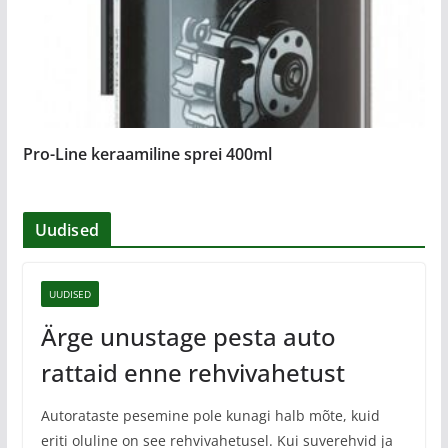
Pro-Line keraamiline sprei 400ml
Uudised
UUDISED
Ärge unustage pesta auto
rattaid enne rehvivahetust
Autorataste pesemine pole kunagi halb mõte, kuid
eriti oluline on see rehvivahetusel. Kui suverehvid ja