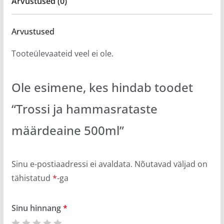
Arvustused (0)
Arvustused
Tooteülevaateid veel ei ole.
Ole esimene, kes hindab toodet
“Trossi ja hammasrataste
määrdeaine 500ml”
Sinu e-postiaadressi ei avaldata.
Nõutavad väljad on
tähistatud
*
-ga
Sinu hinnang
*