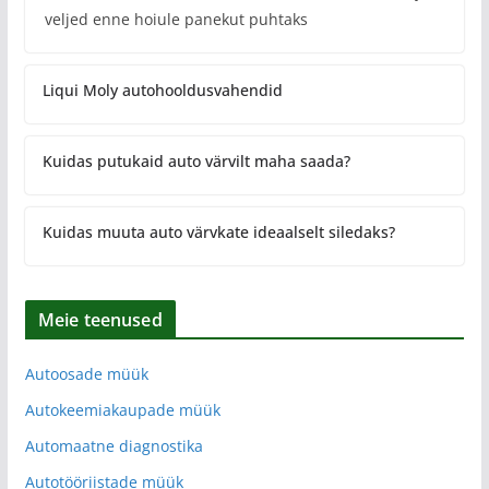
veljed enne hoiule panekut puhtaks
Liqui Moly autohooldusvahendid
Kuidas putukaid auto värvilt maha saada?
Kuidas muuta auto värvkate ideaalselt siledaks?
Meie teenused
Autoosade müük
Autokeemiakaupade müük
Automaatne diagnostika
Autotööriistade müük