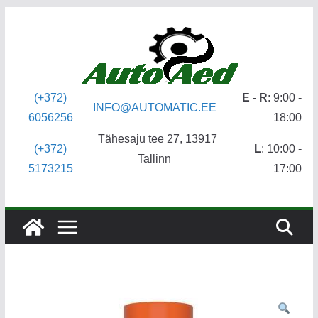
Skip
to
content
(+372)
E - R
: 9:00 -
INFO@AUTOMATIC.EE
6056256
18:00
Tähesaju tee 27, 13917
(+372)
L
: 10:00 -
Tallinn
5173215
17:00