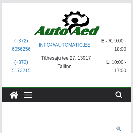
Skip
to
content
(+372)
E - R
: 9:00 -
INFO@AUTOMATIC.EE
6056256
18:00
Tähesaju tee 27, 13917
(+372)
L
: 10:00 -
Tallinn
5173215
17:00