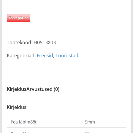
Tootepäring
Tootekood:
H0513X03
Kategooriad:
Freesid
,
Tööriistad
Kirjeldus
Arvustused (0)
Kirjeldus
Pea läbimõõt
5mm