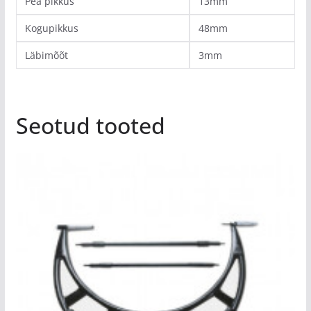
Pea pikkus
13mm
Kogupikkus
48mm
Läbimõõt
3mm
Seotud tooted