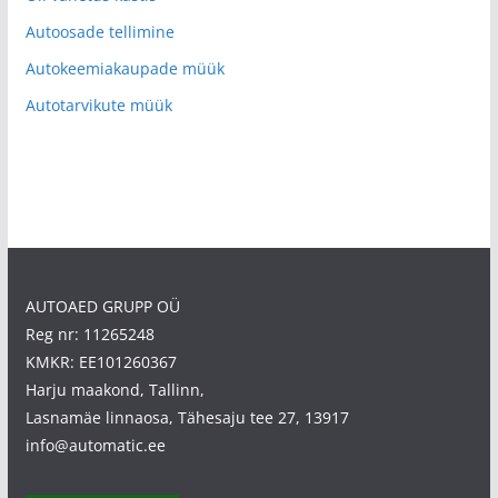
Autoosade tellimine
Autokeemiakaupade müük
Autotarvikute müük
AUTOAED GRUPP OÜ
Reg nr: 11265248
KMKR: EE101260367
Harju maakond, Tallinn,
Lasnamäe linnaosa, Tähesaju tee 27, 13917
info@automatic.ee