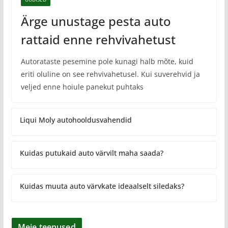
Ärge unustage pesta auto
rattaid enne rehvivahetust
Autorataste pesemine pole kunagi halb mõte, kuid
eriti oluline on see rehvivahetusel. Kui suverehvid ja
veljed enne hoiule panekut puhtaks
Liqui Moly autohooldusvahendid
Kuidas putukaid auto värvilt maha saada?
Kuidas muuta auto värvkate ideaalselt siledaks?
Meie teenused