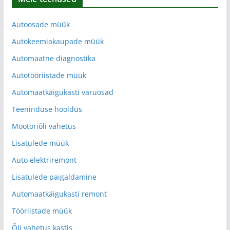
Autoosade müük
Autokeemiakaupade müük
Automaatne diagnostika
Autotööriistade müük
Automaatkäigukasti varuosad
Teeninduse hooldus
Mootoriõli vahetus
Lisatulede müük
Auto elektriremont
Lisatulede paigaldamine
Automaatkäigukasti remont
Tööriistade müük
Õli vahetus kastis