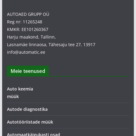
AUTOAED GRUPP OÜ
Reg nr: 11265248
KMKR: EE101260367
Harju maakond, Tallinn,
Lasnamäe linnaosa, Tähesaju tee 27, 13917
info@automatic.ee
Meie teenused
Auto keemia
müük
Autode diagnostika
Autotööriistade müük
Automaatkäigukasti osad