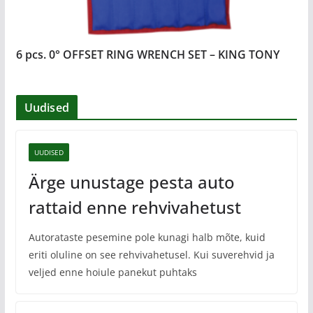
6 pcs. 0° OFFSET RING WRENCH SET – KING TONY
Uudised
UUDISED
Ärge unustage pesta auto
rattaid enne rehvivahetust
Autorataste pesemine pole kunagi halb mõte, kuid
eriti oluline on see rehvivahetusel. Kui suverehvid ja
veljed enne hoiule panekut puhtaks