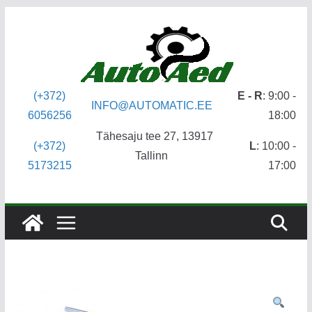
Skip
to
content
(+372)
E - R
: 9:00 -
INFO@AUTOMATIC.EE
6056256
18:00
Tähesaju tee 27, 13917
(+372)
L
: 10:00 -
Tallinn
5173215
17:00