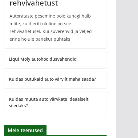
rehvivahetust
Autorataste pesemine pole kunagi halb
mõte, kuid eriti oluline on see
rehvivahetusel. Kui suverehvid ja veljed
enne hoiule panekut puhtaks
Liqui Moly autohooldusvahendid
Kuidas putukaid auto värvilt maha saada?
Kuidas muuta auto värvkate ideaalselt
siledaks?
Meie teenused