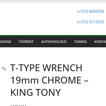
(+372) 6056256
(+372) 5173215
T
UOSAD
TÖÖRIIST
AUTOHOOLDUS
TUNING
KONTA
T-TYPE WRENCH
19mm CHROME –
KING TONY