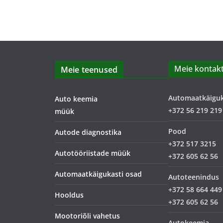
Meie kontakt
Meie teenused
Automaatkäigu
Auto keemia
+372 56 219 219
müük
Pood
Autode diagnostika
+372 517 3215
Autotööriistade müük
+372 605 62 56
Automaatkäigukasti osad
Autoteenindus
+372 58 664 449
Hooldus
+372 605 62 56
Mootoriõli vahetus
Autokeemia