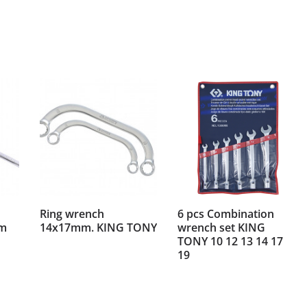
Ring wrench
6 pcs Combination
m
14x17mm. KING TONY
wrench set KING
TONY 10 12 13 14 17
19