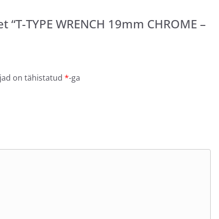
odet “T-TYPE WRENCH 19mm CHROME –
jad on tähistatud
*
-ga