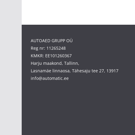
AUTOAED GRUPP OÜ
Reg nr: 11265248
KMKR: EE101260367
Harju maakond, Tallinn,
Lasnamäe linnaosa, Tähesaju tee 27, 13917
info@automatic.ee