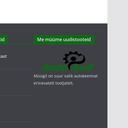
id
Me müüme uudistooteid
kast
Müügil on suur valik autokeemiat
erinevatelt tootjatelt.