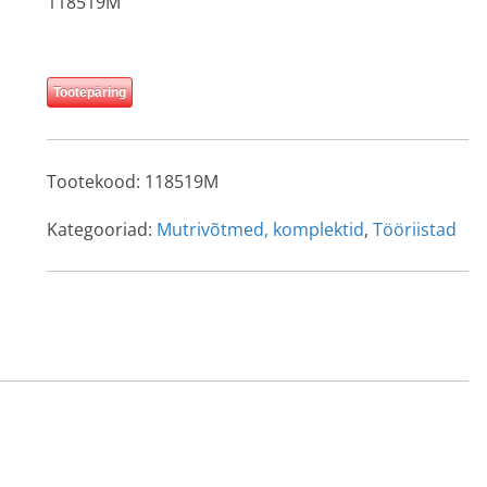
118519M
Tootepäring
Tootekood:
118519M
Kategooriad:
Mutrivõtmed, komplektid
,
Tööriistad