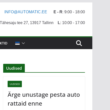
INFO@AUTOMATIC.EE
E - R
: 9:00 - 18:00
ähesaju tee 27, 13917 Tallinn
L
: 10:00 - 17:00
KTID
Uudised
UUDISED
Ärge unustage pesta auto
rattaid enne