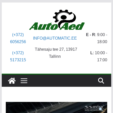
Skip
to
content
(+372)
E - R
: 9:00 -
INFO@AUTOMATIC.EE
6056256
18:00
Tähesaju tee 27, 13917
(+372)
L
: 10:00 -
Tallinn
5173215
17:00