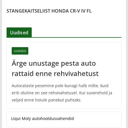
STANGEKAITSELIIST HONDA CR-V IV FL
Uudised
UUDISED
Ärge unustage pesta auto
rattaid enne rehvivahetust
Autorataste pesemine pole kunagi halb mõte, kuid
eriti oluline on see rehvivahetusel. Kui suverehvid ja
veljed enne hoiule panekut puhtaks
Liqui Moly autohooldusvahendid