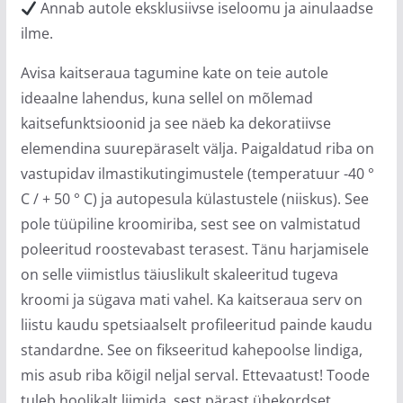
Annab autole eksklusiivse iseloomu ja ainulaadse
ilme.
Avisa kaitseraua tagumine kate on teie autole
ideaalne lahendus, kuna sellel on mõlemad
kaitsefunktsioonid ja see näeb ka dekoratiivse
elemendina suurepäraselt välja. Paigaldatud riba on
vastupidav ilmastikutingimustele (temperatuur -40 °
C / + 50 ° C) ja autopesula külastustele (niiskus). See
pole tüüpiline kroomiriba, sest see on valmistatud
poleeritud roostevabast terasest. Tänu harjamisele
on selle viimistlus täiuslikult skaleeritud tugeva
kroomi ja sügava mati vahel. Ka kaitseraua serv on
liistu kaudu spetsiaalselt profileeritud painde kaudu
standardne. See on fikseeritud kahepoolse lindiga,
mis asub riba kõigil neljal serval. Ettevaatust! Toode
tuleb hoolikalt liimida, sest pärast ühekordset