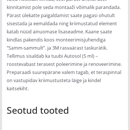
kinnitamist pole seda montaaži võimalik parandada.
Pärast ülekatte paigaldamist saate pagasi ohutult
sisestada ja eemaldada ning kriimustatud element
katab nüüd ainuomase lisaseadme. Kaane saate
kindlas pakendis koos monteerimisjuhendiga
“Samm-sammult”. ja 3M rasvaärast taskurätik.
Tellimus sisaldab ka tuubi Autosol (5 ml) –
roostevabast terasest poleerimine ja renoveerimine.
Preparaadi suurepärane valem tagab, et teraspinnal
on vastupidav kriimustusteta läige ja kindel
kaitsekiht.
Seotud tooted