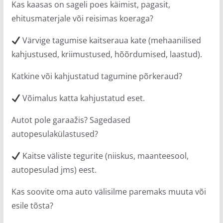
Kas kaasas on sageli poes käimist, pagasit,
ehitusmaterjale või reisimas koeraga?
Värvige tagumise kaitseraua kate (mehaanilised
kahjustused, kriimustused, hõõrdumised, laastud).
Katkine või kahjustatud tagumine põrkeraud?
Võimalus katta kahjustatud eset.
Autot pole garaažis? Sagedased
autopesulakülastused?
Kaitse väliste tegurite (niiskus, maanteesool,
autopesulad jms) eest.
Kas soovite oma auto välisilme paremaks muuta või
esile tõsta?