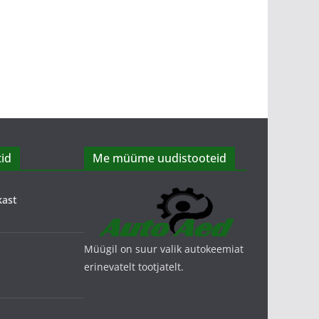
id
Me müüme uudistooteid
kast
Müügil on suur valik autokeemiat
erinevatelt tootjatelt.