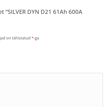
et “SILVER DYN D21 61Ah 600A
jad on tähistatud
*
-ga