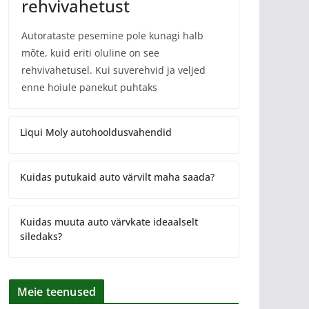
rehvivahetust
Autorataste pesemine pole kunagi halb
mõte, kuid eriti oluline on see
rehvivahetusel. Kui suverehvid ja veljed
enne hoiule panekut puhtaks
Liqui Moly autohooldusvahendid
Kuidas putukaid auto värvilt maha saada?
Kuidas muuta auto värvkate ideaalselt
siledaks?
Meie teenused