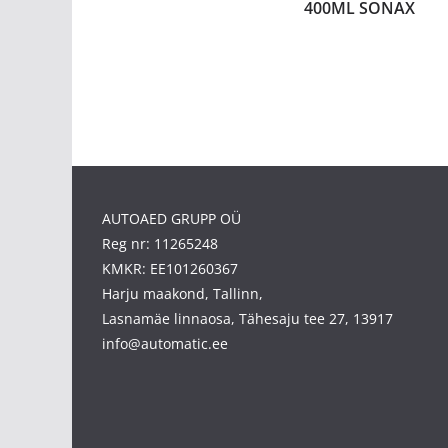
400ML SONAX
AUTOAED GRUPP OÜ
Reg nr: 11265248
KMKR: EE101260367
Harju maakond, Tallinn,
Lasnamäe linnaosa, Tähesaju tee 27, 13917
info@automatic.ee