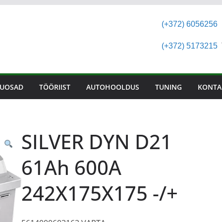
(+372) 6056256
(+372) 5173215
T
UOSAD
TÖÖRIIST
AUTOHOOLDUS
TUNING
KONTA
SILVER DYN D21
61Ah 600A
242X175X175 -/+