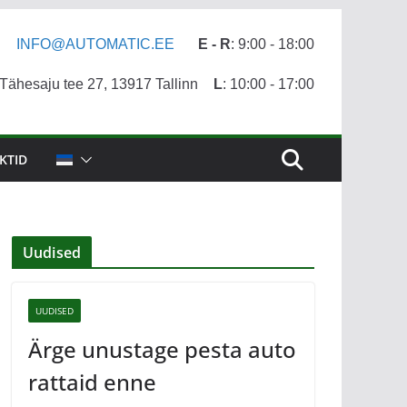
INFO@AUTOMATIC.EE
E - R
: 9:00 - 18:00
ähesaju tee 27, 13917 Tallinn
L
: 10:00 - 17:00
KTID
Uudised
UUDISED
Ärge unustage pesta auto
rattaid enne