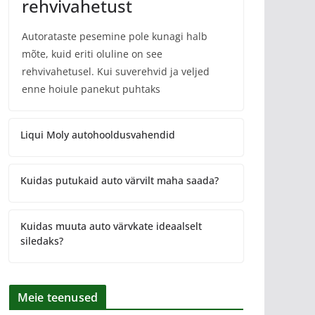
rehvivahetust
Autorataste pesemine pole kunagi halb
mõte, kuid eriti oluline on see
rehvivahetusel. Kui suverehvid ja veljed
enne hoiule panekut puhtaks
Liqui Moly autohooldusvahendid
Kuidas putukaid auto värvilt maha saada?
Kuidas muuta auto värvkate ideaalselt
siledaks?
Meie teenused