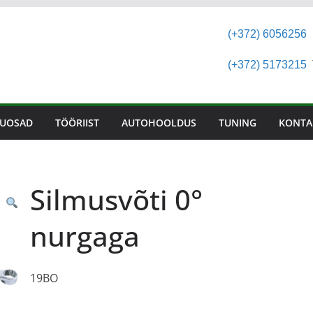
(+372) 6056256
(+372) 5173215
T
UOSAD
TÖÖRIIST
AUTOHOOLDUS
TUNING
KONTA
Silmusvõti 0°
nurgaga
19BO