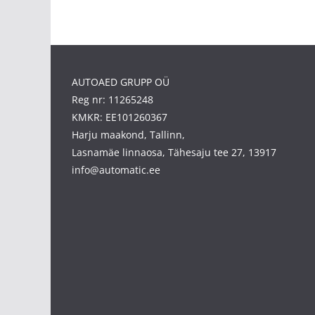
AUTOAED GRUPP OÜ
Reg nr: 11265248
KMKR: EE101260367
Harju maakond, Tallinn,
Lasnamäe linnaosa, Tähesaju tee 27, 13917
info@automatic.ee