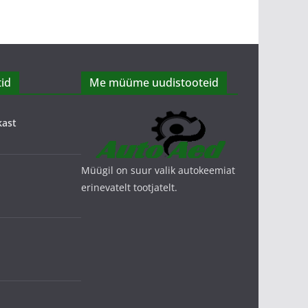
id
Me müüme uudistooteid
kast
Müügil on suur valik autokeemiat
erinevatelt tootjatelt.