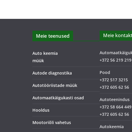
Meie kontakt
Meie teenused
Automaatkäigu
Auto keemia
+372 56 219 219
müük
Pood
Autode diagnostika
+372 517 3215
Autotööriistade müük
+372 605 62 56
Automaatkäigukasti osad
Autoteenindus
+372 58 664 449
Hooldus
+372 605 62 56
Mootoriõli vahetus
Autokeemia