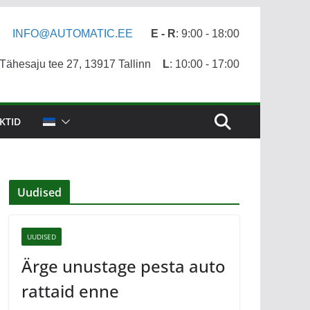
INFO@AUTOMATIC.EE
E - R
: 9:00 - 18:00
ähesaju tee 27, 13917 Tallinn
L
: 10:00 - 17:00
KTID
Uudised
UUDISED
Ärge unustage pesta auto
rattaid enne