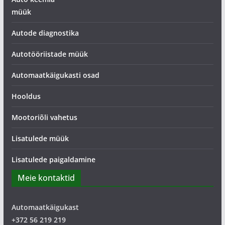
müük
Autode diagnostika
Autotööriistade müük
Automaatkäigukasti osad
Hooldus
Mootoriõli vahetus
Lisatulede müük
Lisatulede paigaldamine
Meie kontaktid
Automaatkäigukast
+372 56 219 219