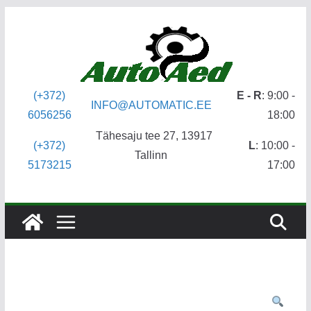
Skip
to
content
(+372)
E - R
: 9:00 -
INFO@AUTOMATIC.EE
6056256
18:00
Tähesaju tee 27, 13917
(+372)
L
: 10:00 -
Tallinn
5173215
17:00