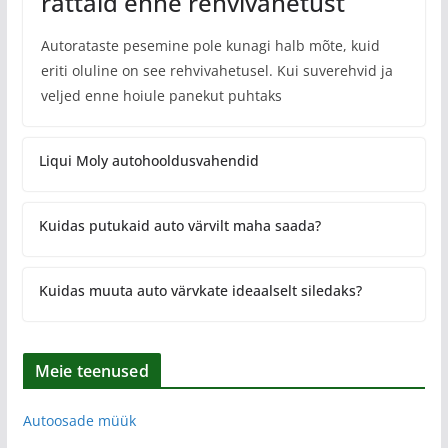
rattaid enne rehvivahetust
Autorataste pesemine pole kunagi halb mõte, kuid
eriti oluline on see rehvivahetusel. Kui suverehvid ja
veljed enne hoiule panekut puhtaks
Liqui Moly autohooldusvahendid
Kuidas putukaid auto värvilt maha saada?
Kuidas muuta auto värvkate ideaalselt siledaks?
Meie teenused
Autoosade müük