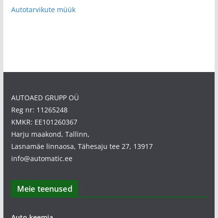
Autotarvikute müük
AUTOAED GRUPP OÜ
Reg nr: 11265248
KMKR: EE101260367
Harju maakond, Tallinn,
Lasnamäe linnaosa, Tähesaju tee 27, 13917
info@automatic.ee
Meie teenused
Auto keemia