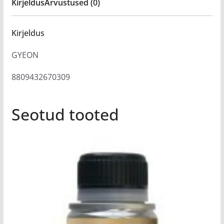
Kirjeldus
Arvustused (0)
Kirjeldus
GYEON
8809432670309
Seotud tooted