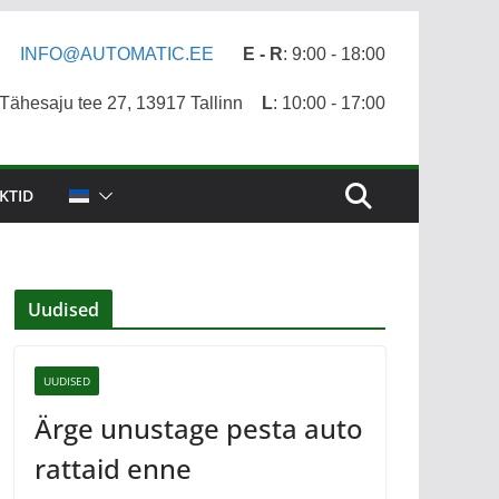
INFO@AUTOMATIC.EE
E - R
: 9:00 - 18:00
ähesaju tee 27, 13917 Tallinn
L
: 10:00 - 17:00
KTID
Uudised
UUDISED
Ärge unustage pesta auto
rattaid enne