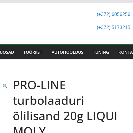
(+372) 6056256
(+372) 5173215
T
UOSAD
TÖÖRIIST
AUTOHOOLDUS
TUNING
KONTA
PRO-LINE
turbolaaduri
õlilisand 20g LIQUI
MOLY