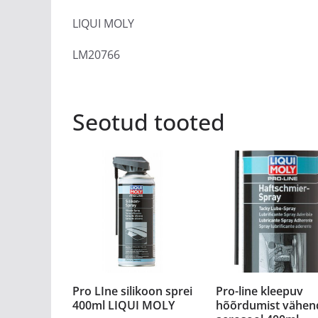
LIQUI MOLY
LM20766
Seotud tooted
Pro LIne silikoon sprei
Pro-line kleepuv
400ml LIQUI MOLY
hõõrdumist vähen