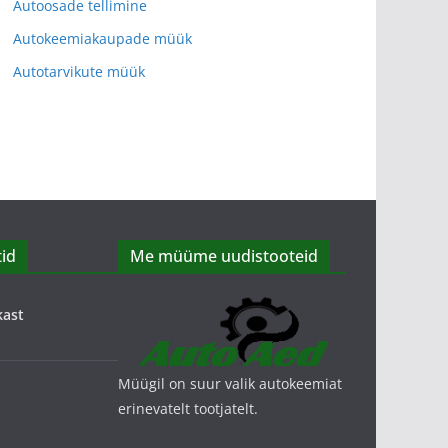
Autoosade tellimine
Autokeemiakaupade müük
Autotarvikute müük
id
Me müüme uudistooteid
kast
Müügil on suur valik autokeemiat
erinevatelt tootjatelt.