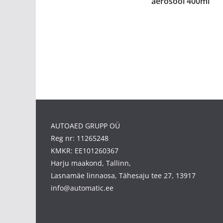
aerosool 400ml
AUTOAED GRUPP OÜ
Reg nr: 11265248
KMKR: EE101260367
Harju maakond, Tallinn,
Lasnamäe linnaosa, Tähesaju tee 27, 13917
info@automatic.ee