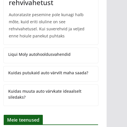
rehvivahetust
Autorataste pesemine pole kunagi halb
mõte, kuid eriti oluline on see
rehvivahetusel. Kui suverehvid ja veljed
enne hoiule panekut puhtaks
Liqui Moly autohooldusvahendid
Kuidas putukaid auto värvilt maha saada?
Kuidas muuta auto värvkate ideaalselt
siledaks?
Meie teenused