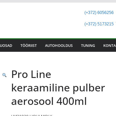
(+372) 6056256
(+372) 5173215
T
UOSAD
TÖÖRIIST
AUTOHOOLDUS
TUNING
KONTA
Pro Line
keraamiline pulber
aerosool 400ml