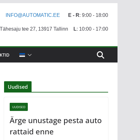
INFO@AUTOMATIC.EE
E - R
: 9:00 - 18:00
ähesaju tee 27, 13917 Tallinn
L
: 10:00 - 17:00
KTID
Uudised
UUDISED
Ärge unustage pesta auto
rattaid enne