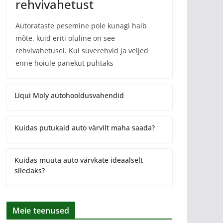
rehvivahetust
Autorataste pesemine pole kunagi halb
mõte, kuid eriti oluline on see
rehvivahetusel. Kui suverehvid ja veljed
enne hoiule panekut puhtaks
Liqui Moly autohooldusvahendid
Kuidas putukaid auto värvilt maha saada?
Kuidas muuta auto värvkate ideaalselt
siledaks?
Meie teenused