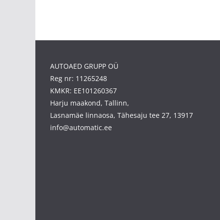
AUTOAED GRUPP OÜ
Reg nr: 11265248
KMKR: EE101260367
Harju maakond, Tallinn,
Lasnamäe linnaosa, Tähesaju tee 27, 13917
info@automatic.ee