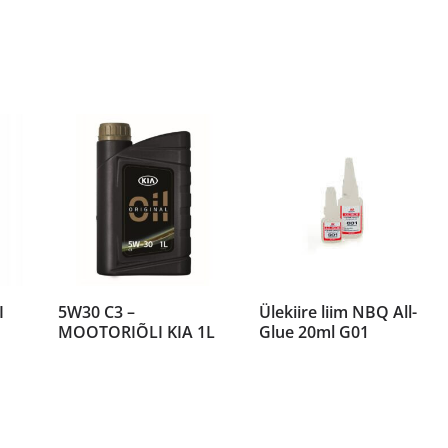
I
5W30 C3 –
Ülekiire liim NBQ All-
MOOTORIÕLI KIA 1L
Glue 20ml G01