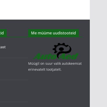
id
Me müüme uudistooteid
kast
Müügil on suur valik autokeemiat
erinevatelt tootjatelt.