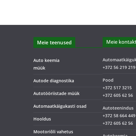
Meie kontakt
Meie teenused
Automaatkäigu
Auto keemia
+372 56 219 219
müük
Pood
Autode diagnostika
+372 517 3215
Autotööriistade müük
+372 605 62 56
Automaatkäigukasti osad
Autoteenindus
+372 58 664 449
Hooldus
+372 605 62 56
Mootoriõli vahetus
Autokeemia