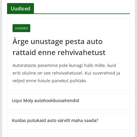
Uudised
UUDISED
Ärge unustage pesta auto
rattaid enne rehvivahetust
Autorataste pesemine pole kunagi halb mõte, kuid
eriti oluline on see rehvivahetusel. Kui suverehvid ja
veljed enne hoiule panekut puhtaks
Liqui Moly autohooldusvahendid
Kuidas putukaid auto värvilt maha saada?