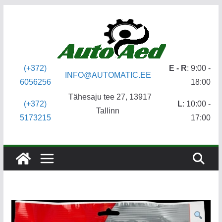
Skip
to
content
(+372)
E - R
: 9:00 -
INFO@AUTOMATIC.EE
6056256
18:00
Tähesaju tee 27, 13917
(+372)
L
: 10:00 -
Tallinn
5173215
17:00