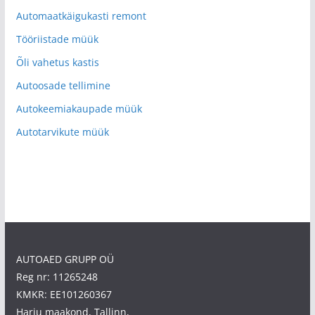
Automaatkäigukasti remont
Tööriistade müük
Õli vahetus kastis
Autoosade tellimine
Autokeemiakaupade müük
Autotarvikute müük
AUTOAED GRUPP OÜ
Reg nr: 11265248
KMKR: EE101260367
Harju maakond, Tallinn,