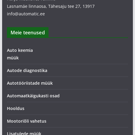
Lasnamäe linnaosa, Tähesaju tee 27, 13917
info@automatic.ee
Meie teenused
Auto keemia
müük
Autode diagnostika
Autotööriistade müük
Automaatkäigukasti osad
Hooldus
Mootoriõli vahetus
Lisatulede müük