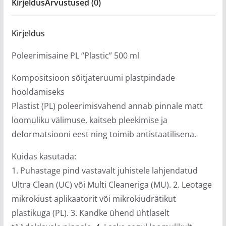
Kirjeldus
Arvustused (0)
Kirjeldus
Poleerimisaine PL “Plastic” 500 ml
Kompositsioon sõitjateruumi plastpindade
hooldamiseks
Plastist (PL) poleerimisvahend annab pinnale matt
loomuliku välimuse, kaitseb pleekimise ja
deformatsiooni eest ning toimib antistaatilisena.
Kuidas kasutada:
1. Puhastage pind vastavalt juhistele lahjendatud
Ultra Clean (UC) või Multi Cleaneriga (MU). 2. Leotage
mikrokiust aplikaatorit või mikrokiudrätikut
plastikuga (PL). 3. Kandke ühend ühtlaselt