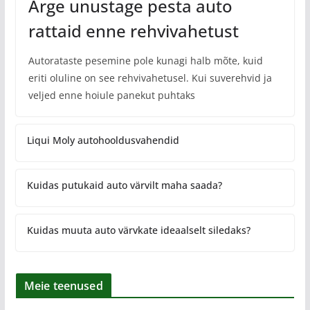
Ärge unustage pesta auto
rattaid enne rehvivahetust
Autorataste pesemine pole kunagi halb mõte, kuid
eriti oluline on see rehvivahetusel. Kui suverehvid ja
veljed enne hoiule panekut puhtaks
Liqui Moly autohooldusvahendid
Kuidas putukaid auto värvilt maha saada?
Kuidas muuta auto värvkate ideaalselt siledaks?
Meie teenused