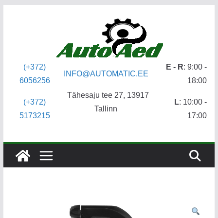
Skip
to
content
(+372)
E - R
: 9:00 -
INFO@AUTOMATIC.EE
6056256
18:00
Tähesaju tee 27, 13917
(+372)
L
: 10:00 -
Tallinn
5173215
17:00