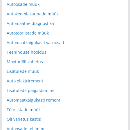
Autoosade müük
Autokeemiakaupade müük
Automaatne diagnostika
Autotööriistade müük
Automaatkäigukasti varuosad
Teeninduse hooldus
Mootoriõli vahetus
Lisatulede müük
Auto elektriremont
Lisatulede paigaldamine
Automaatkäigukasti remont
Tööriistade müük
Õli vahetus kastis
Autoosade tellimine