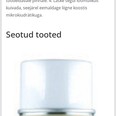
töödeldavale pinnale. 4. Laske segul loomulikult
kuivada, seejärel eemaldage liigne koostis
mikrokiudrätikuga.
Seotud tooted