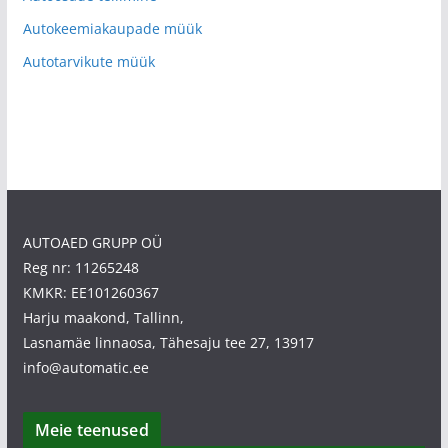
Autokeemiakaupade müük
Autotarvikute müük
AUTOAED GRUPP OÜ
Reg nr: 11265248
KMKR: EE101260367
Harju maakond, Tallinn,
Lasnamäe linnaosa, Tähesaju tee 27, 13917
info@automatic.ee
Meie teenused