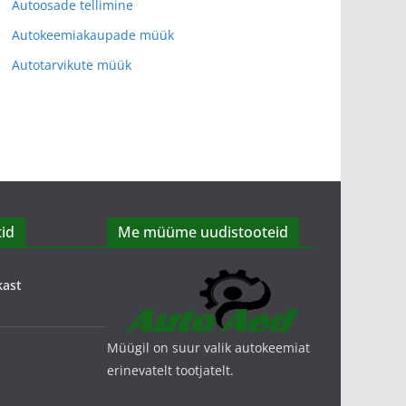
Autoosade tellimine
Autokeemiakaupade müük
Autotarvikute müük
id
Me müüme uudistooteid
kast
Müügil on suur valik autokeemiat
erinevatelt tootjatelt.