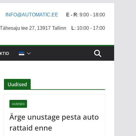
INFO@AUTOMATIC.EE
E - R
: 9:00 - 18:00
ähesaju tee 27, 13917 Tallinn
L
: 10:00 - 17:00
KTID
Uudised
UUDISED
Ärge unustage pesta auto
rattaid enne