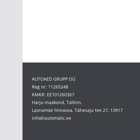
AUTOAED GRUPP OÜ
Reg nr: 11265248
KMKR: EE101260367
Harju maakond, Tallinn,
Lasnamäe linnaosa, Tähesaju tee 27, 13917
info@automatic.ee