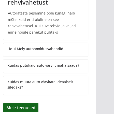
rehvivahetust
Autorataste pesemine pole kunagi halb
mõte, kuid eriti oluline on see
rehvivahetusel. Kui suverehvid ja veljed
enne hoiule panekut puhtaks
Liqui Moly autohooldusvahendid
Kuidas putukaid auto värvilt maha saada?
Kuidas muuta auto värvkate ideaalselt
siledaks?
Meie teenused