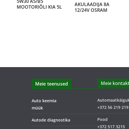
5W30 A5/B5
D
AKULAADIJA 8A
MOOTORIÕLI KIA 5L
12/24V OSRAM
Meie kontakt
Meie teenused
Automaatkäigu
Auto keemia
+372 56 219 219
müük
Pood
Autode diagnostika
+372 517 3215