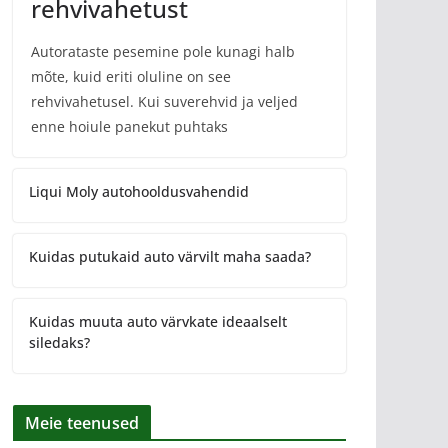
rehvivahetust
Autorataste pesemine pole kunagi halb
mõte, kuid eriti oluline on see
rehvivahetusel. Kui suverehvid ja veljed
enne hoiule panekut puhtaks
Liqui Moly autohooldusvahendid
Kuidas putukaid auto värvilt maha saada?
Kuidas muuta auto värvkate ideaalselt
siledaks?
Meie teenused