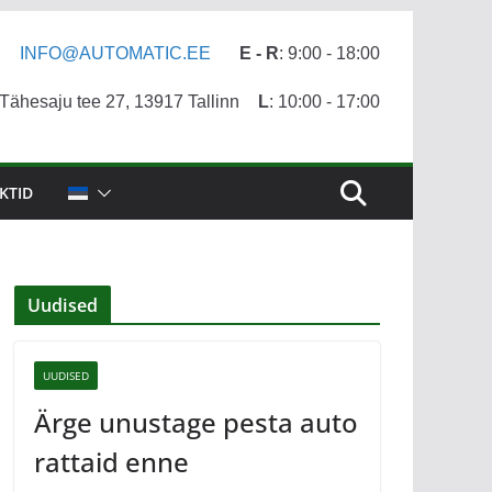
INFO@AUTOMATIC.EE
E - R
: 9:00 - 18:00
ähesaju tee 27, 13917 Tallinn
L
: 10:00 - 17:00
KTID
Uudised
UUDISED
Ärge unustage pesta auto
rattaid enne