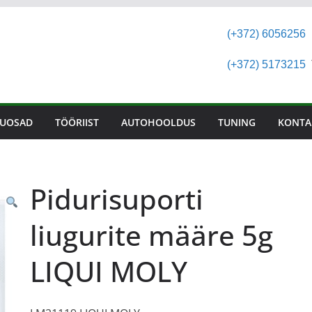
(+372) 6056256
(+372) 5173215
T
UOSAD
TÖÖRIIST
AUTOHOOLDUS
TUNING
KONTA
Pidurisuporti
liugurite määre 5g
LIQUI MOLY