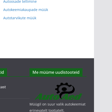
Autoosade tellimine
Autokeemiakaupade müük
Autotarvikute müük
id
Me müüme uudistooteid
kast
Müügil on suur valik autokeemiat
erinevatelt tootjatelt.