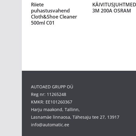
Riiete
KÄIVITUSJUHTME
puhastusvahend
3M 200A OSRAM
Cloth&Shoe Cleaner
500ml C01
AUTOAED GRUPP OÜ
Reg nr: 11265248
KMKR: EE101260367
Harju maakond, Tallinn,
Lasnamäe linnaosa, Tähesaju tee 27, 13917
info@automatic.ee