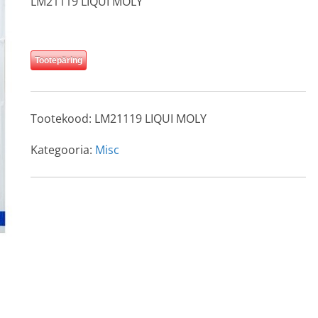
LM21119 LIQUI MOLY
Tootepäring
Tootekood:
LM21119 LIQUI MOLY
Kategooria:
Misc