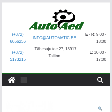
Skip
to
content
(+372)
E - R
: 9:00 -
INFO@AUTOMATIC.EE
6056256
18:00
Tähesaju tee 27, 13917
(+372)
L
: 10:00 -
Tallinn
5173215
17:00