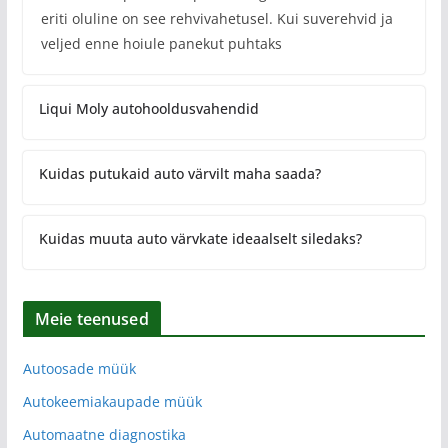
eriti oluline on see rehvivahetusel. Kui suverehvid ja
veljed enne hoiule panekut puhtaks
Liqui Moly autohooldusvahendid
Kuidas putukaid auto värvilt maha saada?
Kuidas muuta auto värvkate ideaalselt siledaks?
Meie teenused
Autoosade müük
Autokeemiakaupade müük
Automaatne diagnostika