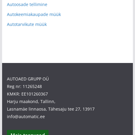
Autoosade tellimine
Autokeemiakaupade müük
Autotarvikute müük
AUTOAED GRUPP OÜ
Reg nr: 11265248
KMKR: EE101260367
Harju maakond, Tallinn,
Lasnamäe linnaosa, Tähesaju tee 27, 13917
info@automatic.ee