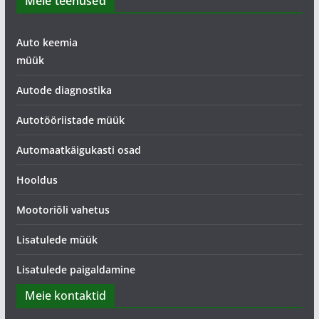
Meie teenused
Auto keemia
müük
Autode diagnostika
Autotööriistade müük
Automaatkäigukasti osad
Hooldus
Mootoriõli vahetus
Lisatulede müük
Lisatulede paigaldamine
Meie kontaktid