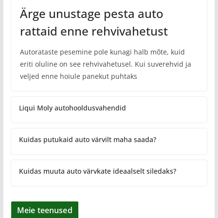
Ärge unustage pesta auto
rattaid enne rehvivahetust
Autorataste pesemine pole kunagi halb mõte, kuid
eriti oluline on see rehvivahetusel. Kui suverehvid ja
veljed enne hoiule panekut puhtaks
Liqui Moly autohooldusvahendid
Kuidas putukaid auto värvilt maha saada?
Kuidas muuta auto värvkate ideaalselt siledaks?
Meie teenused