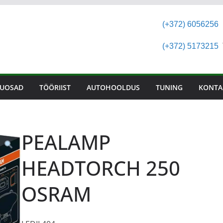
(+372) 6056256
(+372) 5173215
T
UOSAD
TÖÖRIIST
AUTOHOOLDUS
TUNING
KONTA
PEALAMP
HEADTORCH 250
OSRAM