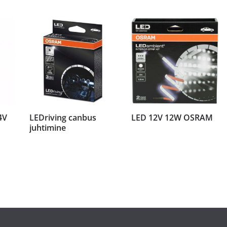
4V
LEDriving canbus
LED 12V 12W OSRAM
juhtimine