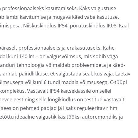
a professionaalseks kasutamiseks. Kaks valgustuse
agab lambi käivitumise ja mugava käed vaba kasutuse.
imispesa. Niiskuskindlus IP54. põrutuskindlus IK08. Kaal
äraselt professionaalseks ja erakasutuseks. Kahe
dal kuni 140 lm – on valgusvõimsus, mis sobib väga
isanduri tehnoloogia võimaldab probleemideta ja käed-
annab paindlikkuse, et valgustada seal, kus vaja. Laetav
õimsusega või kuni 6 tundi madala võimsusega. C-tüüpi
omplektis. Vastavalt IP54 kaitseklassile on sellel
evee eest ning selle löögikindlus on testitud vastavalt
sees on pehmed padjad ja lisaks reguleeritav rihm
õttu ideaalne valgustik käsitööks, autoremondiks ja