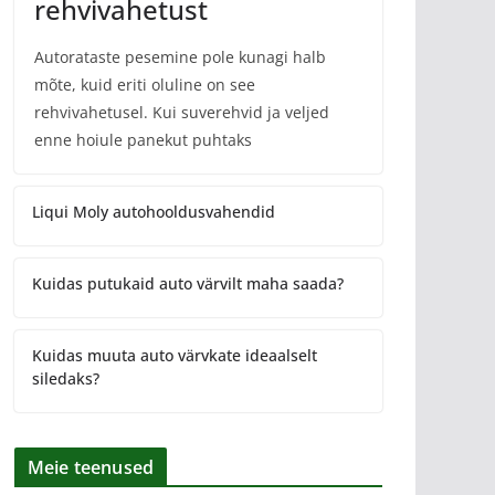
rehvivahetust
Autorataste pesemine pole kunagi halb
mõte, kuid eriti oluline on see
rehvivahetusel. Kui suverehvid ja veljed
enne hoiule panekut puhtaks
Liqui Moly autohooldusvahendid
Kuidas putukaid auto värvilt maha saada?
Kuidas muuta auto värvkate ideaalselt
siledaks?
Meie teenused