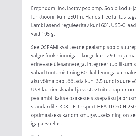
Ergonoomiline. laetav pealamp. Sobib kodu- j
funktiooni. kuni 250 lm. Hands-free lülitus t
Lambi asend reguleeritav kuni 60°. USB-C laad
vaid 105 g.
See OSRAMi kvaliteetne pealamp sobib suurep
valgusfunktsiooniga – kõrge kuni 250 lm ja ma
erinevate ülesannetega. Integreeritud liikum
vabad töötamist ning 60° kaldenurga võimalus 
aku võimaldab töötada kuni 3,5 tundi suure v
USB-laadimiskaabel ja vastav toiteadapter on k
pealambil kaitse osakeste sissepääsu ja pritsm
standardile IK08. LEDinspect HEADTORCH 250 
optimaalseks kandmismugavuseks ning on seet
igapäevaelus.