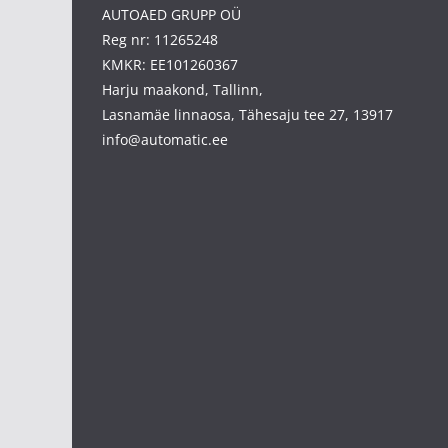
AUTOAED GRUPP OÜ
Reg nr: 11265248
KMKR: EE101260367
Harju maakond, Tallinn,
Lasnamäe linnaosa, Tähesaju tee 27, 13917
info@automatic.ee