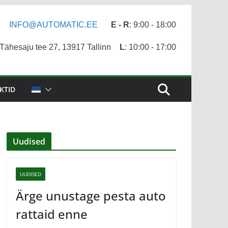
INFO@AUTOMATIC.EE
E - R
: 9:00 - 18:00
ähesaju tee 27, 13917 Tallinn
L
: 10:00 - 17:00
KTID
Uudised
UUDISED
Ärge unustage pesta auto
rattaid enne