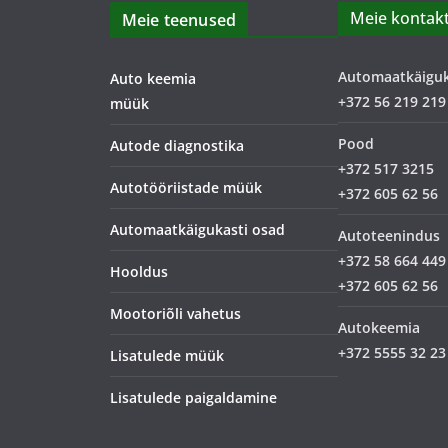
Meie kontakt
Meie teenused
Automaatkäigu
Auto keemia
+372 56 219 219
müük
Pood
Autode diagnostika
+372 517 3215
Autotööriistade müük
+372 605 62 56
Automaatkäigukasti osad
Autoteenindus
+372 58 664 449
Hooldus
+372 605 62 56
Mootoriõli vahetus
Autokeemia
+372 5555 32 23
Lisatulede müük
Lisatulede paigaldamine