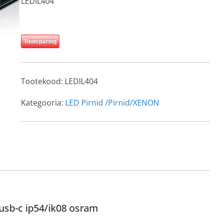
LEDIL404
Tootepäring
Tootekood:
LEDIL404
Kategooria:
LED Pirnid /Pirnid/XENON
usb-c ip54/ik08 osram