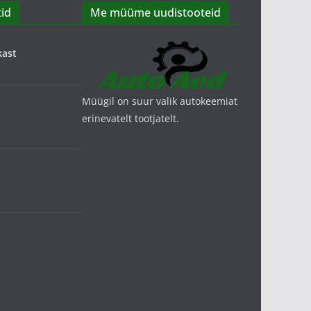
id
Me müüme uudistooteid
kast
Müügil on suur valik autokeemiat
erinevatelt tootjatelt.