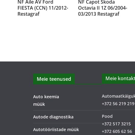
NF Aile AV Ford
NF Capot Škoda
FIESTA (CCN) 11/2012-
Octavia II 1Z 06/2004-
Restagraf
03/2013 Restagraf
Meie kontakt
Meie teenused
Automaatkäigu
Auto keemia
+372 56 219 219
müük
Pood
Autode diagnostika
+372 517 3215
Autotööriistade müük
+372 605 62 56