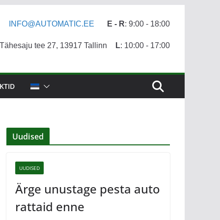
INFO@AUTOMATIC.EE
E - R
: 9:00 - 18:00
ähesaju tee 27, 13917 Tallinn
L
: 10:00 - 17:00
KTID
Uudised
UUDISED
Ärge unustage pesta auto
rattaid enne