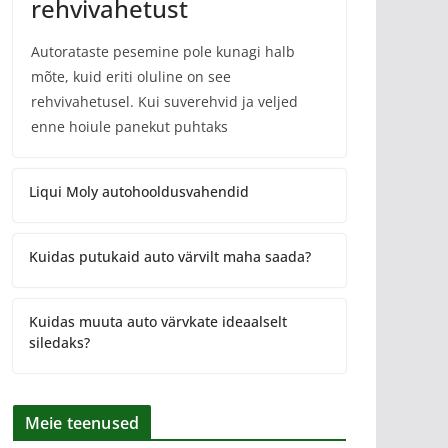
rehvivahetust
Autorataste pesemine pole kunagi halb
mõte, kuid eriti oluline on see
rehvivahetusel. Kui suverehvid ja veljed
enne hoiule panekut puhtaks
Liqui Moly autohooldusvahendid
Kuidas putukaid auto värvilt maha saada?
Kuidas muuta auto värvkate ideaalselt
siledaks?
Meie teenused