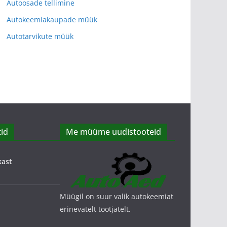
Autoosade tellimine
Autokeemiakaupade müük
Autotarvikute müük
id
Me müüme uudistooteid
kast
Müügil on suur valik autokeemiat
erinevatelt tootjatelt.