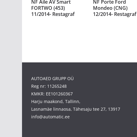
NF Aile AV Smart
NF Porte Ford
FORTWO (453)
Mondeo (CNG)
11/2014- Restagraf
12/2014- Restagraf
AUTOAED GRUPP OÜ
Reg nr: 11265248
KMKR: EE101260367
Harju maakond, Tallinn,
Lasnamäe linnaosa, Tähesaju tee 27, 13917
info@automatic.ee