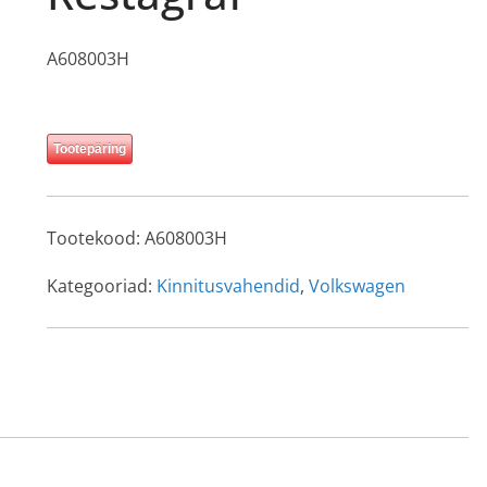
A608003H
Tootepäring
Tootekood:
A608003H
Kategooriad:
Kinnitusvahendid
,
Volkswagen