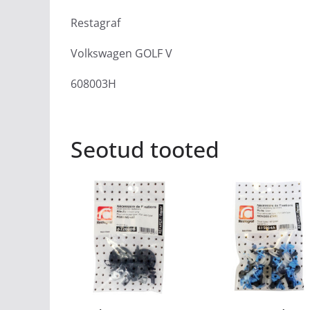
Restagraf
Volkswagen GOLF V
608003H
Seotud tooted