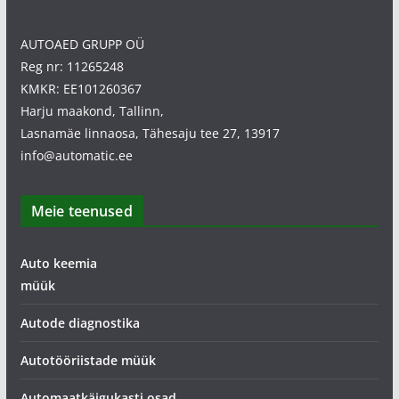
AUTOAED GRUPP OÜ
Reg nr: 11265248
KMKR: EE101260367
Harju maakond, Tallinn,
Lasnamäe linnaosa, Tähesaju tee 27, 13917
info@automatic.ee
Meie teenused
Auto keemia
müük
Autode diagnostika
Autotööriistade müük
Automaatkäigukasti osad