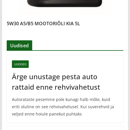
5W30 A5/B5 MOOTORIÕLI KIA 5L
Uudised
UUDISED
Ärge unustage pesta auto
rattaid enne rehvivahetust
Autorataste pesemine pole kunagi halb mõte, kuid
eriti oluline on see rehvivahetusel. Kui suverehvid ja
veljed enne hoiule panekut puhtaks