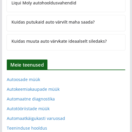
Liqui Moly autohooldusvahendid
Kuidas putukaid auto värvilt maha saada?
Kuidas muuta auto värvkate ideaalselt siledaks?
Meie teenused
Autoosade müük
Autokeemiakaupade müük
Automaatne diagnostika
Autotööriistade müük
Automaatkäigukasti varuosad
Teeninduse hooldus