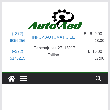
Skip
to
content
(+372)
E - R
: 9:00 -
INFO@AUTOMATIC.EE
6056256
18:00
Tähesaju tee 27, 13917
(+372)
L
: 10:00 -
Tallinn
5173215
17:00