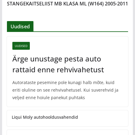
STANGEKAITSELIIST MB KLASA ML (W164) 2005-2011
Uudised
UUDISED
Ärge unustage pesta auto
rattaid enne rehvivahetust
Autorataste pesemine pole kunagi halb mõte, kuid
eriti oluline on see rehvivahetusel. Kui suverehvid ja
veljed enne hoiule panekut puhtaks
Liqui Moly autohooldusvahendid