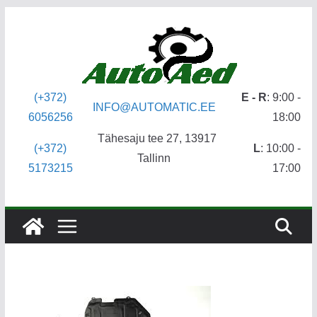
Skip
to
content
(+372)
E - R
: 9:00 -
INFO@AUTOMATIC.EE
6056256
18:00
Tähesaju tee 27, 13917
(+372)
L
: 10:00 -
Tallinn
5173215
17:00