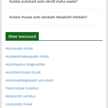
Kuidas putukaid auto värvilt maha saada?
Kuidas muuta auto värvkate ideaalselt siledaks?
Meie teenused
Autoosade müük
Autokeemiakaupade müük
Automaatne diagnostika
Autotööriistade müük
Automaatkäigukasti varuosad
Teeninduse hooldus
Mootoriõli vahetus
Lisatulede müük