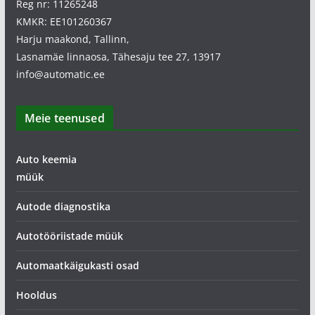
Reg nr: 11265248
KMKR: EE101260367
Harju maakond, Tallinn,
Lasnamäe linnaosa, Tähesaju tee 27, 13917
info@automatic.ee
Meie teenused
Auto keemia
müük
Autode diagnostika
Autotööriistade müük
Automaatkäigukasti osad
Hooldus