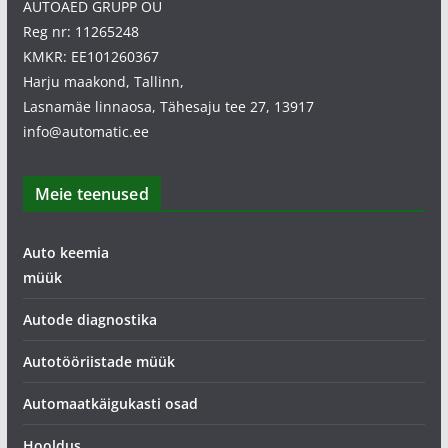
AUTOAED GRUPP OÜ
Reg nr: 11265248
KMKR: EE101260367
Harju maakond, Tallinn,
Lasnamäe linnaosa, Tähesaju tee 27, 13917
info@automatic.ee
Meie teenused
Auto keemia
müük
Autode diagnostika
Autotööriistade müük
Automaatkäigukasti osad
Hooldus