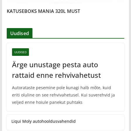
KATUSEBOKS MANIA 320L MUST
Uudised
UUDISED
Ärge unustage pesta auto
rattaid enne rehvivahetust
Autorataste pesemine pole kunagi halb mõte, kuid
eriti oluline on see rehvivahetusel. Kui suverehvid ja
veljed enne hoiule panekut puhtaks
Liqui Moly autohooldusvahendid