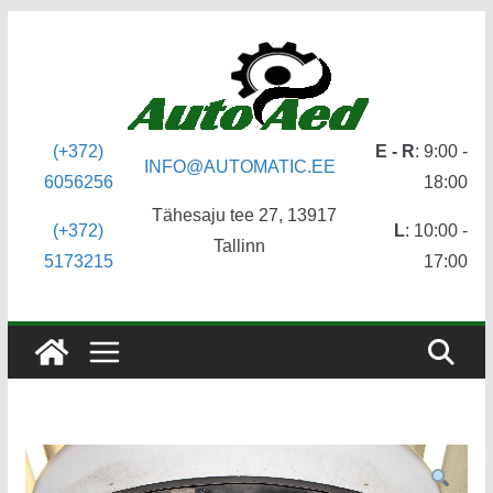
Skip
to
content
(+372)
E - R
: 9:00 -
INFO@AUTOMATIC.EE
6056256
18:00
Tähesaju tee 27, 13917
(+372)
L
: 10:00 -
Tallinn
5173215
17:00