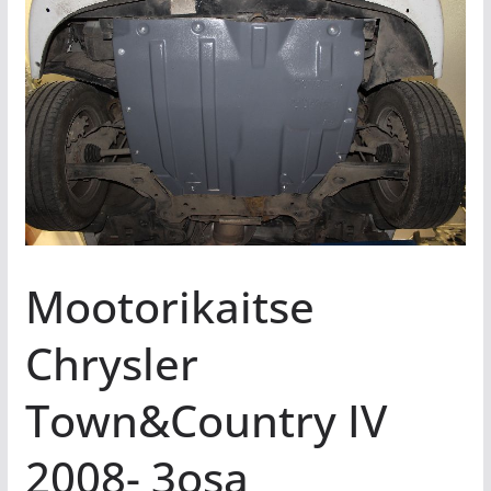
Mootorikaitse
Chrysler
Town&Country IV
2008- 3osa