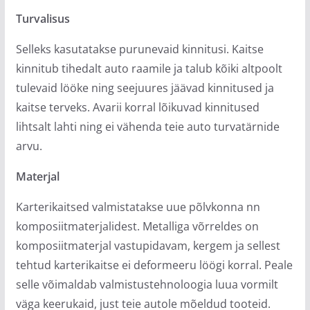
Turvalisus
Selleks kasutatakse purunevaid kinnitusi. Kaitse
kinnitub tihedalt auto raamile ja talub kõiki altpoolt
tulevaid lööke ning seejuures jäävad kinnitused ja
kaitse terveks. Avarii korral lõikuvad kinnitused
lihtsalt lahti ning ei vähenda teie auto turvatärnide
arvu.
Materjal
Karterikaitsed valmistatakse uue põlvkonna nn
komposiitmaterjalidest. Metalliga võrreldes on
komposiitmaterjal vastupidavam, kergem ja sellest
tehtud karterikaitse ei deformeeru löögi korral. Peale
selle võimaldab valmistustehnoloogia luua vormilt
väga keerukaid, just teie autole mõeldud tooteid.