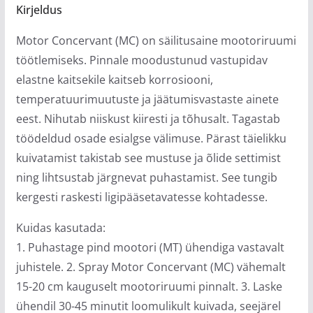
Kirjeldus
Motor Conсervant (MC) on säilitusaine mootoriruumi
töötlemiseks. Pinnale moodustunud vastupidav
elastne kaitsekile kaitseb korrosiooni,
temperatuurimuutuste ja jäätumisvastaste ainete
eest. Nihutab niiskust kiiresti ja tõhusalt. Tagastab
töödeldud osade esialgse välimuse. Pärast täielikku
kuivatamist takistab see mustuse ja õlide settimist
ning lihtsustab järgnevat puhastamist. See tungib
kergesti raskesti ligipääsetavatesse kohtadesse.
Kuidas kasutada:
1. Puhastage pind mootori (MT) ühendiga vastavalt
juhistele. 2. Spray Motor Concervant (MC) vähemalt
15-20 cm kauguselt mootoriruumi pinnalt. 3. Laske
ühendil 30-45 minutit loomulikult kuivada, seejärel