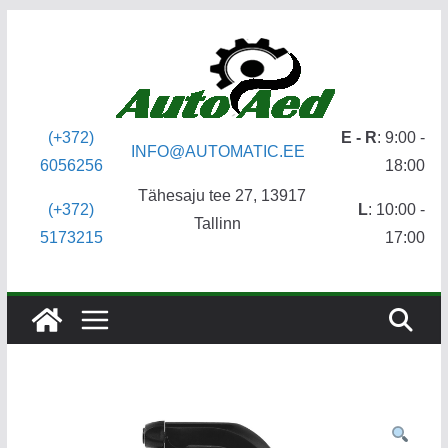
Skip
to
content
(+372)
E - R
: 9:00 -
INFO@AUTOMATIC.EE
6056256
18:00
Tähesaju tee 27, 13917
(+372)
L
: 10:00 -
Tallinn
5173215
17:00