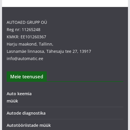
AUTOAED GRUPP OÜ
Reg nr: 11265248
KMKR: EE101260367
Harju maakond, Tallinn,
Lasnamäe linnaosa, Tähesaju tee 27, 13917
info@automatic.ee
Meie teenused
Auto keemia
müük
Autode diagnostika
Autotööriistade müük