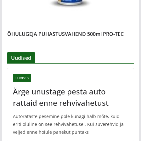
ÕHULUGEJA PUHASTUSVAHEND 500ml PRO-TEC
Uudised
UUDISED
Ärge unustage pesta auto
rattaid enne rehvivahetust
Autorataste pesemine pole kunagi halb mõte, kuid
eriti oluline on see rehvivahetusel. Kui suverehvid ja
veljed enne hoiule panekut puhtaks