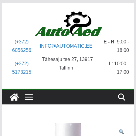
Skip
to
content
(+372)
E - R
: 9:00 -
INFO@AUTOMATIC.EE
6056256
18:00
Tähesaju tee 27, 13917
(+372)
L
: 10:00 -
Tallinn
5173215
17:00