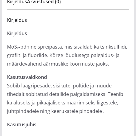
Kirjeldus
Arvustused (0)
Kirjeldus
Kirjeldus
MoS₂‑põhine spreipasta, mis sisaldab ka tsinksulfiidi,
grafiiti ja fluoriide. Kõrge jõudlusega paigaldus- ja
määrdevahend äärmuslike koormuste jaoks.
Kasutusvaldkond
Sobib laagripesade, sisikute, poltide ja muude
tihedalt sobitatud detailide paigaldamiseks. Teenib
ka aluseks ja pikaajaliseks määrimiseks liigestele,
juhtpindadele ning keerukatele pindadele
.
Kasutusjuhis