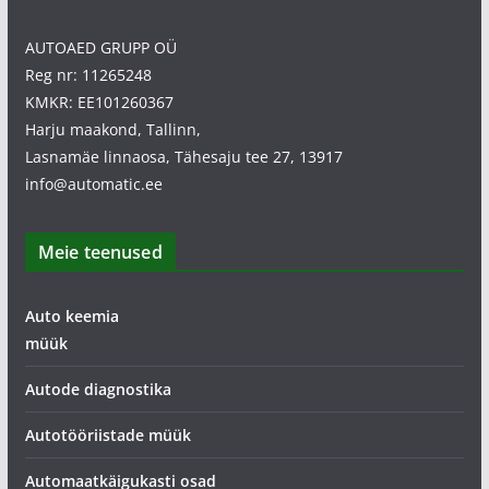
AUTOAED GRUPP OÜ
Reg nr: 11265248
KMKR: EE101260367
Harju maakond, Tallinn,
Lasnamäe linnaosa, Tähesaju tee 27, 13917
info@automatic.ee
Meie teenused
Auto keemia
müük
Autode diagnostika
Autotööriistade müük
Automaatkäigukasti osad