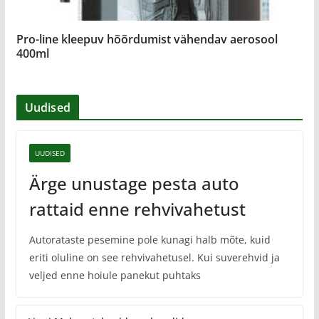
Pro-line kleepuv hõõrdumist vähendav aerosool
400ml
Uudised
UUDISED
Ärge unustage pesta auto
rattaid enne rehvivahetust
Autorataste pesemine pole kunagi halb mõte, kuid
eriti oluline on see rehvivahetusel. Kui suverehvid ja
veljed enne hoiule panekut puhtaks