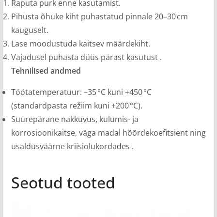
Raputa purk enne kasutamist.
Pihusta õhuke kiht puhastatud pinnale 20–30 cm
kauguselt.
Lase moodustuda kaitsev määrdekiht.
Vajadusel puhasta düüs pärast kasutust
.
Tehnilised andmed
Töötatemperatuur: –35 °C kuni +450 °C
(standardpasta režiim kuni +200 °C).
Suurepärane nakkuvus, kulumis- ja
korrosioonikaitse, väga madal hõõrdekoefitsient ning
usaldusväärne kriisiolukordades
.
Seotud tooted