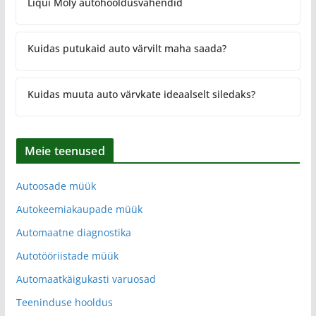
Liqui Moly autohooldusvahendid
Kuidas putukaid auto värvilt maha saada?
Kuidas muuta auto värvkate ideaalselt siledaks?
Meie teenused
Autoosade müük
Autokeemiakaupade müük
Automaatne diagnostika
Autotööriistade müük
Automaatkäigukasti varuosad
Teeninduse hooldus