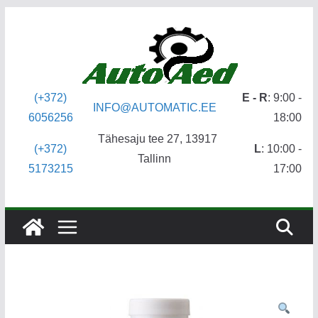
Skip
to
content
(+372)
E - R
: 9:00 -
INFO@AUTOMATIC.EE
6056256
18:00
Tähesaju tee 27, 13917
(+372)
L
: 10:00 -
Tallinn
5173215
17:00