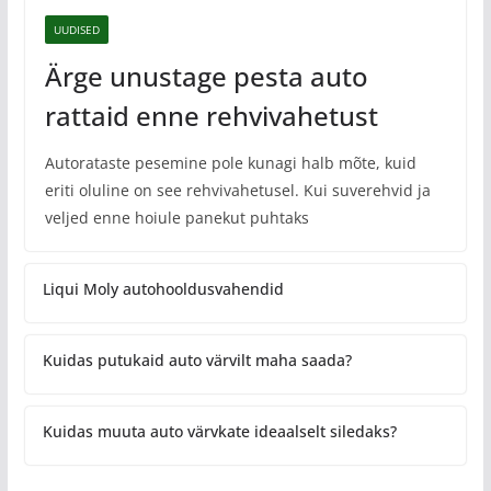
UUDISED
Ärge unustage pesta auto
rattaid enne rehvivahetust
Autorataste pesemine pole kunagi halb mõte, kuid
eriti oluline on see rehvivahetusel. Kui suverehvid ja
veljed enne hoiule panekut puhtaks
Liqui Moly autohooldusvahendid
Kuidas putukaid auto värvilt maha saada?
Kuidas muuta auto värvkate ideaalselt siledaks?