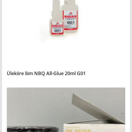
Ülekiire liim NBQ All-Glue 20ml G01