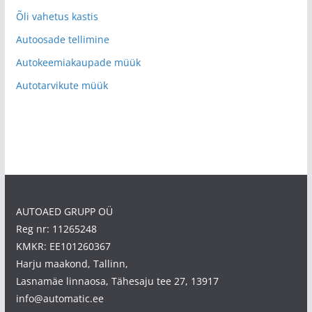
Õli vahetus kastis
Autoosade tellimine
Autokeemiakaupade müük
Autotarvikute müük
AUTOAED GRUPP OÜ
Reg nr: 11265248
KMKR: EE101260367
Harju maakond, Tallinn,
Lasnamäe linnaosa, Tähesaju tee 27, 13917
info@automatic.ee