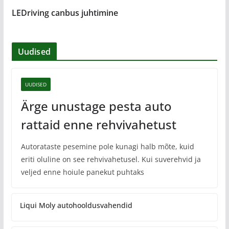
LEDriving canbus juhtimine
Uudised
UUDISED
Ärge unustage pesta auto
rattaid enne rehvivahetust
Autorataste pesemine pole kunagi halb mõte, kuid
eriti oluline on see rehvivahetusel. Kui suverehvid ja
veljed enne hoiule panekut puhtaks
Liqui Moly autohooldusvahendid