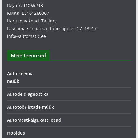
Reg nr: 11265248
KMKR: EE101260367
Harju maakond, Tallinn,
Lasnamäe linnaosa, Tähesaju tee 27, 13917
info@automatic.ee
Meie teenused
Auto keemia
müük
Autode diagnostika
Autotööriistade müük
Automaatkäigukasti osad
Hooldus