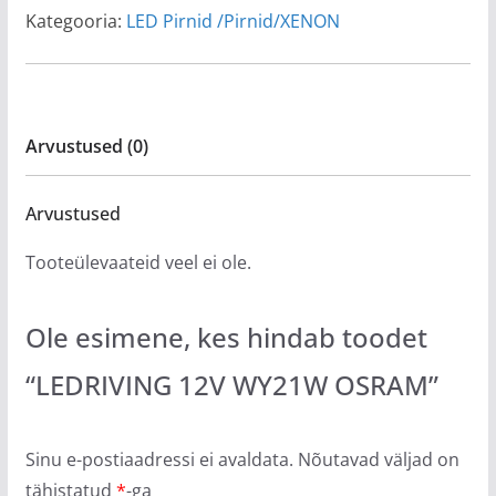
Kategooria:
LED Pirnid /Pirnid/XENON
Arvustused (0)
Arvustused
Tooteülevaateid veel ei ole.
Ole esimene, kes hindab toodet
“LEDRIVING 12V WY21W OSRAM”
Sinu e-postiaadressi ei avaldata.
Nõutavad väljad on
tähistatud
*
-ga