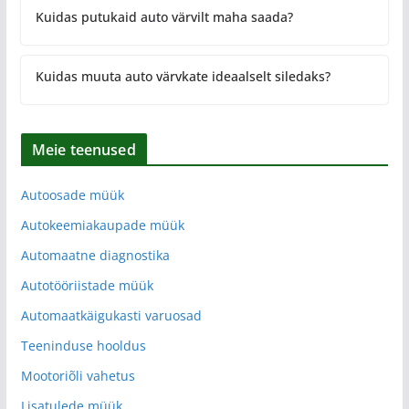
Kuidas putukaid auto värvilt maha saada?
Kuidas muuta auto värvkate ideaalselt siledaks?
Meie teenused
Autoosade müük
Autokeemiakaupade müük
Automaatne diagnostika
Autotööriistade müük
Automaatkäigukasti varuosad
Teeninduse hooldus
Mootoriõli vahetus
Lisatulede müük