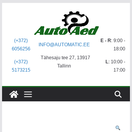
Skip
to
content
(+372)
E - R
: 9:00 -
INFO@AUTOMATIC.EE
6056256
18:00
Tähesaju tee 27, 13917
(+372)
L
: 10:00 -
Tallinn
5173215
17:00