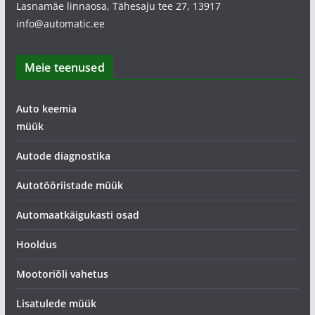
Lasnamäe linnaosa, Tähesaju tee 27, 13917
info@automatic.ee
Meie teenused
Auto keemia
müük
Autode diagnostika
Autotööriistade müük
Automaatkäigukasti osad
Hooldus
Mootoriõli vahetus
Lisatulede müük