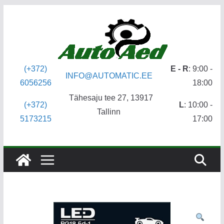
Skip
to
content
(+372)
E - R
: 9:00 -
INFO@AUTOMATIC.EE
6056256
18:00
Tähesaju tee 27, 13917
(+372)
L
: 10:00 -
Tallinn
5173215
17:00