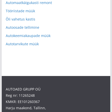
Automaatkäigukasti remont
Tööriistade müük
Õli vahetus kastis
Autoosade tellimine
Autokeemiakaupade müük
Autotarvikute müük
AUTOAED GRUPP OÜ
Reg nr: 11265248
KMKR: EE101260367
Harju maakond, Tallinn,