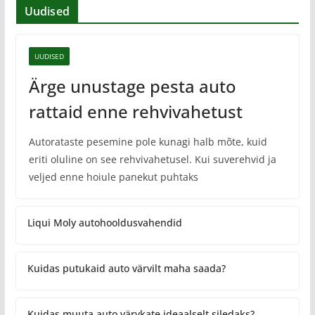
Uudised
UUDISED
Ärge unustage pesta auto
rattaid enne rehvivahetust
Autorataste pesemine pole kunagi halb mõte, kuid
eriti oluline on see rehvivahetusel. Kui suverehvid ja
veljed enne hoiule panekut puhtaks
Liqui Moly autohooldusvahendid
Kuidas putukaid auto värvilt maha saada?
Kuidas muuta auto värvkate ideaalselt siledaks?