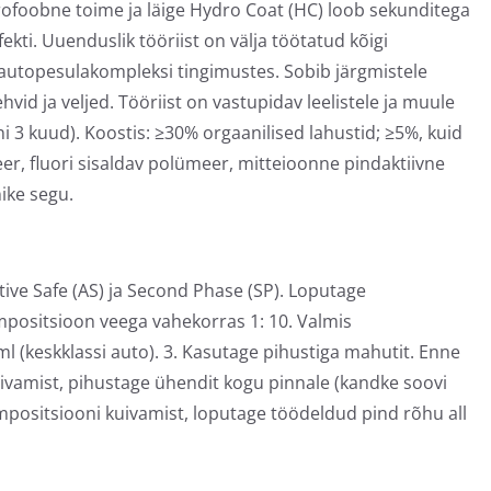
rofoobne toime ja läige Hydro Coat (HC) loob sekunditega
ekti. Uuenduslik tööriist on välja töötatud kõigi
autopesulakompleksi tingimustes. Sobib järgmistele
ehvid ja veljed. Tööriist on vastupidav leelistele ja muule
ni 3 kuud). Koostis: ≥30% orgaanilised lahustid; ≥5%, kuid
er, fluori sisaldav polümeer, mitteioonne pindaktiivne
nike segu.
Active Safe (AS) ja Second Phase (SP). Loputage
positsioon veega vahekorras 1: 10. Valmis
 (keskklassi auto). 3. Kasutage pihustiga mahutit. Enne
vamist, pihustage ühendit kogu pinnale (kandke soovi
ompositsiooni kuivamist, loputage töödeldud pind rõhu all