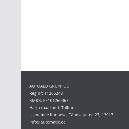
AUTOAED GRUPP OÜ
Reg nr: 11265248
KMKR: EE101260367
Harju maakond, Tallinn,
Lasnamäe linnaosa, Tähesaju tee 27, 13917
info@automatic.ee