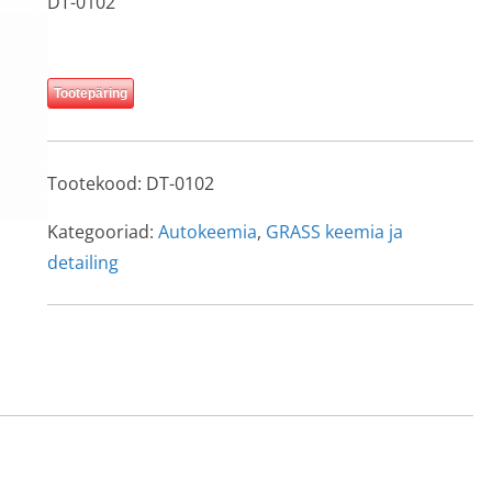
DT-0102
Tootepäring
Tootekood:
DT-0102
Kategooriad:
Autokeemia
,
GRASS keemia ja
detailing