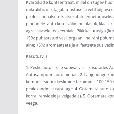
Kvartskatte kontsentraat, millel on tugev hüd
mikrokihi, mis tagab mustuse ja vetthülgava ef
professionaalsete kaitsekatete ennetamiseks 
pindadele: auto kere, välimine plastik, klaas, r
agressiivsele teekeemiale. Pikk kasutusiga (ku
15%: puhastatud vesi, orgaaniline räni polüme
aine; <5%: aromaatsete ja alifaatsete süsivesi
Kasutusviis:
1. Peske autot Teile sobival viisil, kasutades 
Autošampoon auto pinnalt. 2. Lahjendage kom
kompositsiooni keskmine tarbimine: 100-150 ml
pealekandmist raputage. 4. Ootamata auto kui
korral rehvidele ja velgedele). 5. Ootamata k
veega.