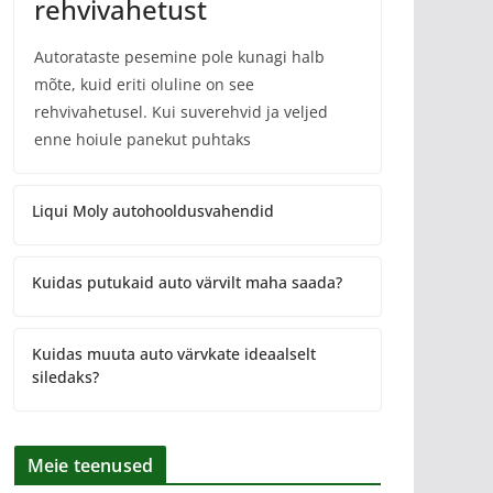
rehvivahetust
Autorataste pesemine pole kunagi halb
mõte, kuid eriti oluline on see
rehvivahetusel. Kui suverehvid ja veljed
enne hoiule panekut puhtaks
Liqui Moly autohooldusvahendid
Kuidas putukaid auto värvilt maha saada?
Kuidas muuta auto värvkate ideaalselt
siledaks?
Meie teenused