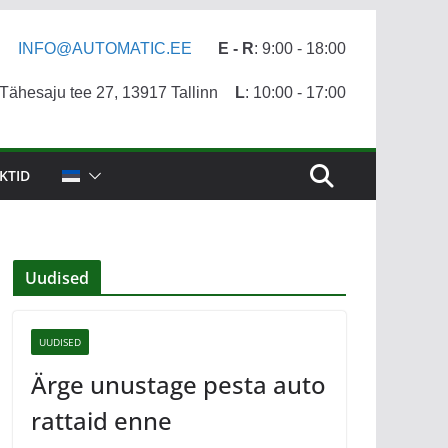
INFO@AUTOMATIC.EE
E - R
: 9:00 - 18:00
ähesaju tee 27, 13917 Tallinn
L
: 10:00 - 17:00
KTID
Uudised
UUDISED
Ärge unustage pesta auto
rattaid enne