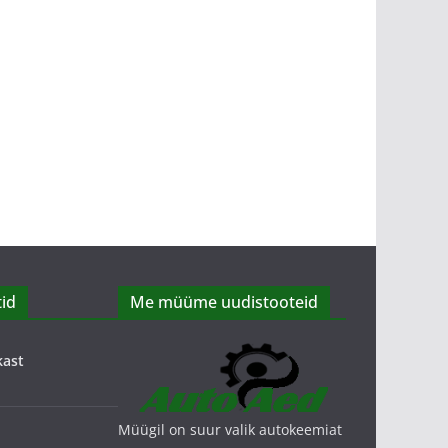
id
Me müüme uudistooteid
kast
Müügil on suur valik autokeemiat