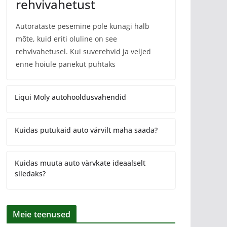
rehvivahetust
Autorataste pesemine pole kunagi halb
mõte, kuid eriti oluline on see
rehvivahetusel. Kui suverehvid ja veljed
enne hoiule panekut puhtaks
Liqui Moly autohooldusvahendid
Kuidas putukaid auto värvilt maha saada?
Kuidas muuta auto värvkate ideaalselt
siledaks?
Meie teenused