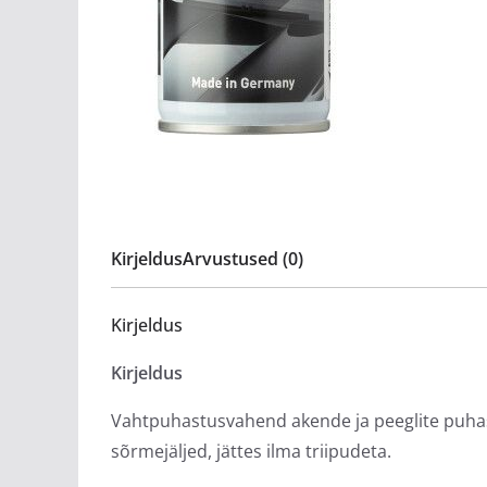
Kirjeldus
Arvustused (0)
Kirjeldus
Kirjeldus
Vahtpuhastusvahend akende ja peeglite puhas
sõrmejäljed, jättes ilma triipudeta.