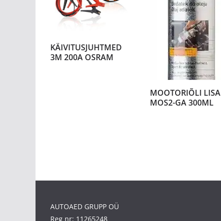
KÄIVITUSJUHTMED
3M 200A OSRAM
MOOTORIÕLI LIS
MOS2-GA 300ML
AUTOAED GRUPP OÜ
Reg nr: 11265248