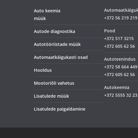
Automaatkäigu
Auto keemia
+372 56 219 219
müük
Pood
Autode diagnostika
+372 517 3215
Autotööriistade müük
+372 605 62 56
Automaatkäigukasti osad
Autoteenindus
+372 58 664 449
Hooldus
+372 605 62 56
Mootoriõli vahetus
Autokeemia
+372 5555 32 23
Lisatulede müük
Lisatulede paigaldamine