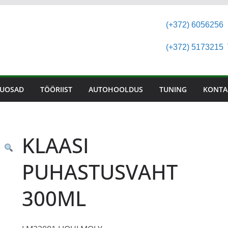
(+372) 6056256
(+372) 5173215
T
UOSAD
TÖÖRIIST
AUTOHOOLDUS
TUNING
KONTA
KLAASI
PUHASTUSVAHT
300ML