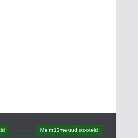
id
Me müüme uudistooteid