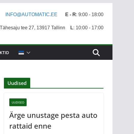
INFO@AUTOMATIC.EE
E - R
: 9:00 - 18:00
ähesaju tee 27, 13917 Tallinn
L
: 10:00 - 17:00
KTID
Uudised
UUDISED
Ärge unustage pesta auto
rattaid enne