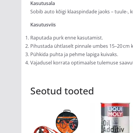
Kasutusala
Sobib auto kõigi klaaspindade jaoks – tuule-, k
Kasutusviis
Raputada purk enne kasutamist.
Pihustada ühtlaselt pinnale umbes 15–20 cm k
Pühkida puhta ja pehme lapiga kuivaks.
Vajadusel korrata optimaalse tulemuse saavu
Seotud tooted