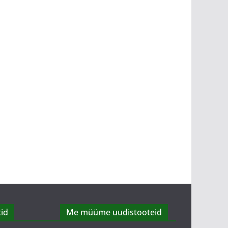
id
Me müüme uudistooteid