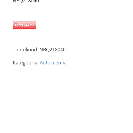
NBQ218040
Tootepäring
Tootekood:
NBQ218040
Kategooria:
Autokeemia