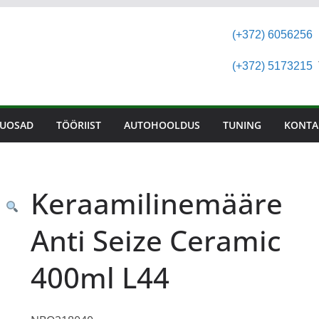
(+372) 6056256
(+372) 5173215
T
UOSAD
TÖÖRIIST
AUTOHOOLDUS
TUNING
KONTA
Keraamilinemääre
Anti Seize Ceramic
400ml L44