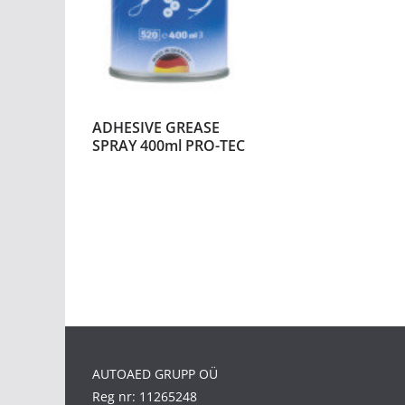
ADHESIVE GREASE
SPRAY 400ml PRO-TEC
AUTOAED GRUPP OÜ
Reg nr: 11265248