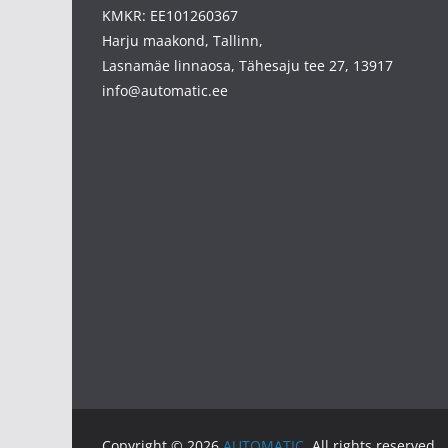
KMKR: EE101260367
Harju maakond, Tallinn,
Lasnamäe linnaosa, Tähesaju tee 27, 13917
info@automatic.ee
Copyright © 2026
AUTOMATIC
. All rights reserved.