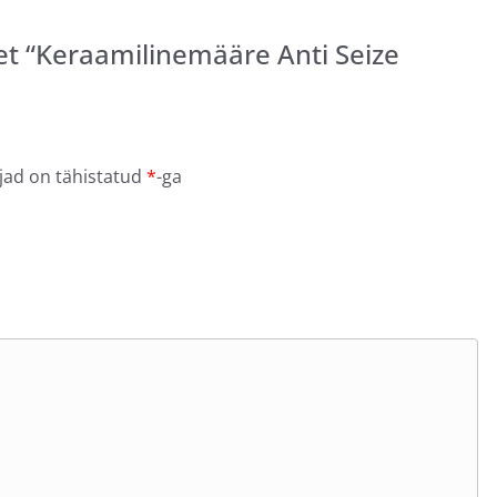
et “Keraamilinemääre Anti Seize
jad on tähistatud
*
-ga