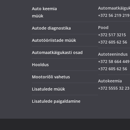
Automaatkäigu
Auto keemia
+372 56 219 219
müük
Pood
Autode diagnostika
+372 517 3215
Autotööriistade müük
+372 605 62 56
Automaatkäigukasti osad
Autoteenindus
+372 58 664 449
Hooldus
+372 605 62 56
Mootoriõli vahetus
Autokeemia
+372 5555 32 23
Lisatulede müük
Lisatulede paigaldamine