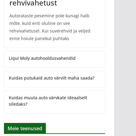
rehvivahetust
Autorataste pesemine pole kunagi halb
mõte, kuid eriti oluline on see
rehvivahetusel. Kui suverehvid ja veljed
enne hoiule panekut puhtaks
Liqui Moly autohooldusvahendid
Kuidas putukaid auto värvilt maha saada?
Kuidas muuta auto värvkate ideaalselt
siledaks?
Meie teenused