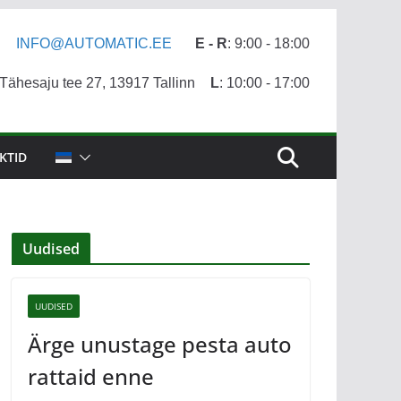
INFO@AUTOMATIC.EE
E - R
: 9:00 - 18:00
ähesaju tee 27, 13917 Tallinn
L
: 10:00 - 17:00
KTID
Uudised
UUDISED
Ärge unustage pesta auto
rattaid enne