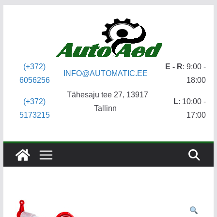
Skip
to
content
(+372)
E - R
: 9:00 -
INFO@AUTOMATIC.EE
6056256
18:00
Tähesaju tee 27, 13917
(+372)
L
: 10:00 -
Tallinn
5173215
17:00