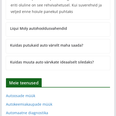
eriti oluline on see rehvivahetusel. Kui suverehvid ja
veljed enne hoiule panekut puhtaks
Liqui Moly autohooldusvahendid
Kuidas putukaid auto värvilt maha saada?
Kuidas muuta auto värvkate ideaalselt siledaks?
Meie teenused
Autoosade müük
Autokeemiakaupade müük
Automaatne diagnostika