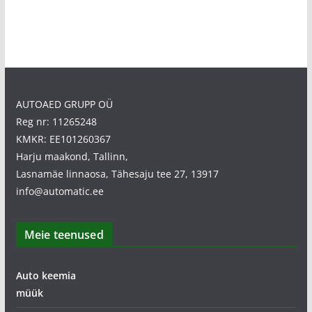
AUTOAED GRUPP OÜ
Reg nr: 11265248
KMKR: EE101260367
Harju maakond, Tallinn,
Lasnamäe linnaosa, Tähesaju tee 27, 13917
info@automatic.ee
Meie teenused
Auto keemia
müük