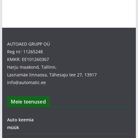
AUTOAED GRUPP OÜ
Reg nr: 11265248
KMKR: EE101260367
Harju maakond, Tallinn,
Lasnamäe linnaosa, Tähesaju tee 27, 13917
info@automatic.ee
Meie teenused
Auto keemia
müük