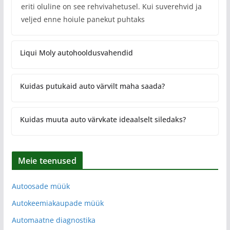
eriti oluline on see rehvivahetusel. Kui suverehvid ja
veljed enne hoiule panekut puhtaks
Liqui Moly autohooldusvahendid
Kuidas putukaid auto värvilt maha saada?
Kuidas muuta auto värvkate ideaalselt siledaks?
Meie teenused
Autoosade müük
Autokeemiakaupade müük
Automaatne diagnostika