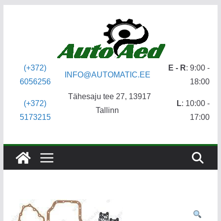
Skip
to
content
(+372)
E - R
: 9:00 -
INFO@AUTOMATIC.EE
6056256
18:00
Tähesaju tee 27, 13917
(+372)
L
: 10:00 -
Tallinn
5173215
17:00