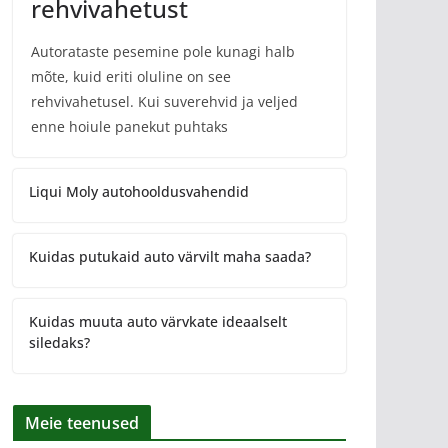
rehvivahetust
Autorataste pesemine pole kunagi halb
mõte, kuid eriti oluline on see
rehvivahetusel. Kui suverehvid ja veljed
enne hoiule panekut puhtaks
Liqui Moly autohooldusvahendid
Kuidas putukaid auto värvilt maha saada?
Kuidas muuta auto värvkate ideaalselt
siledaks?
Meie teenused