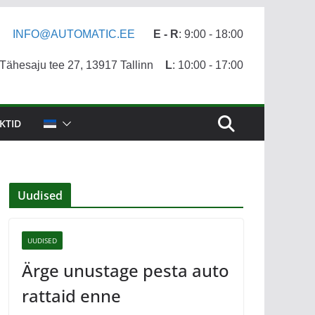
INFO@AUTOMATIC.EE
E - R
: 9:00 - 18:00
ähesaju tee 27, 13917 Tallinn
L
: 10:00 - 17:00
KTID
Uudised
UUDISED
Ärge unustage pesta auto
rattaid enne