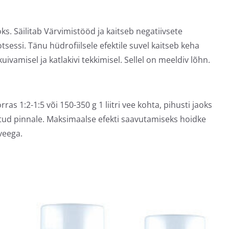
s. Säilitab Värvimistööd ja kaitseb negatiivsete
essi. Tänu hüdrofiilsele efektile suvel kaitseb keha
uivamisel ja katlakivi tekkimisel. Sellel on meeldiv lõhn.
s 1:2-1:5 või 150-350 g 1 liitri vee kohta, pihusti jaoks
tatud pinnale. Maksimaalse efekti saavutamiseks hoidke
veega.