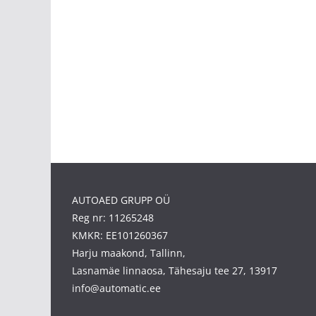
AUTOAED GRUPP OÜ
Reg nr: 11265248
KMKR: EE101260367
Harju maakond, Tallinn,
Lasnamäe linnaosa, Tähesaju tee 27, 13917
info@automatic.ee