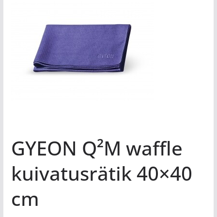
GYEON Q²M waffle
kuivatusrätik 40×40
cm