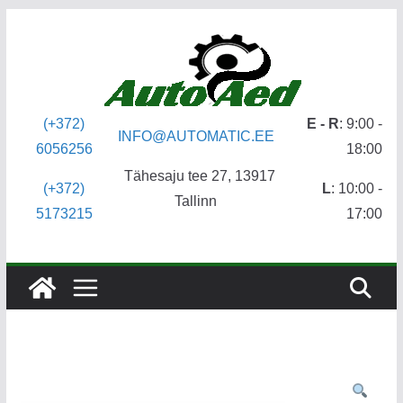
Skip
to
content
(+372)
E - R
: 9:00 -
INFO@AUTOMATIC.EE
6056256
18:00
Tähesaju tee 27, 13917
(+372)
L
: 10:00 -
Tallinn
5173215
17:00