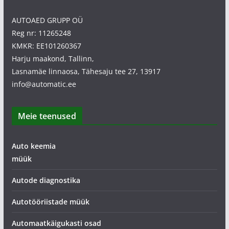
AUTOAED GRUPP OÜ
Reg nr: 11265248
KMKR: EE101260367
Harju maakond, Tallinn,
Lasnamäe linnaosa, Tähesaju tee 27, 13917
info@automatic.ee
Meie teenused
Auto keemia
müük
Autode diagnostika
Autotööriistade müük
Automaatkäigukasti osad