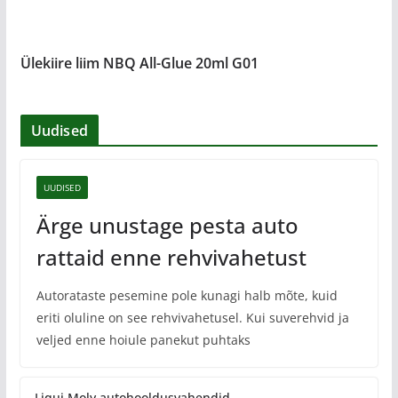
Ülekiire liim NBQ All-Glue 20ml G01
Uudised
UUDISED
Ärge unustage pesta auto
rattaid enne rehvivahetust
Autorataste pesemine pole kunagi halb mõte, kuid
eriti oluline on see rehvivahetusel. Kui suverehvid ja
veljed enne hoiule panekut puhtaks
Liqui Moly autohooldusvahendid