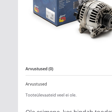
Arvustused (0)
Arvustused
Tooteülevaateid veel ei ole.
Ole esimene, kes hindab too