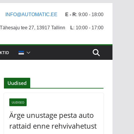
INFO@AUTOMATIC.EE
E - R
: 9:00 - 18:00
ähesaju tee 27, 13917 Tallinn
L
: 10:00 - 17:00
KTID
Uudised
UUDISED
Ärge unustage pesta auto
rattaid enne rehvivahetust