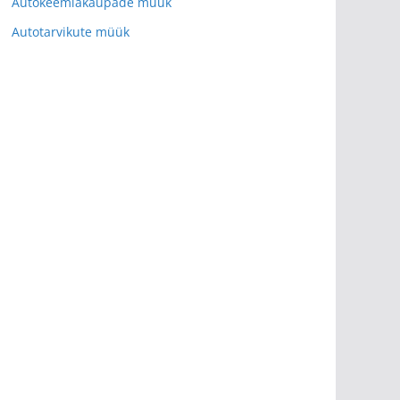
Autokeemiakaupade müük
Autotarvikute müük