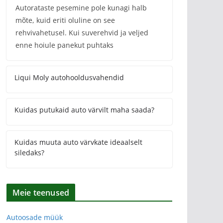
Autorataste pesemine pole kunagi halb
mõte, kuid eriti oluline on see
rehvivahetusel. Kui suverehvid ja veljed
enne hoiule panekut puhtaks
Liqui Moly autohooldusvahendid
Kuidas putukaid auto värvilt maha saada?
Kuidas muuta auto värvkate ideaalselt
siledaks?
Meie teenused
Autoosade müük