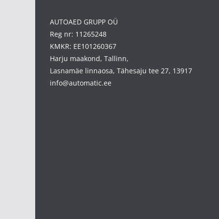
AUTOAED GRUPP OÜ
Reg nr: 11265248
KMKR: EE101260367
Harju maakond, Tallinn,
Lasnamäe linnaosa, Tähesaju tee 27, 13917
info@automatic.ee