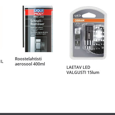
Roostelahtisti
1L
aerosool 400ml
LAETAV LED
VALGUSTI 15lum