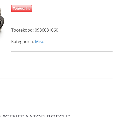
Tootepäring
Tootekood:
0986081060
Kategooria:
Misc
det “GENERAATOR BOSCH”