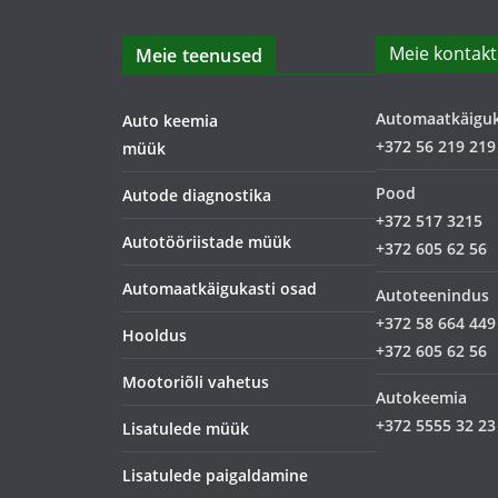
Meie kontakt
Meie teenused
Automaatkäigu
Auto keemia
+372 56 219 219
müük
Pood
Autode diagnostika
+372 517 3215
Autotööriistade müük
+372 605 62 56
Automaatkäigukasti osad
Autoteenindus
+372 58 664 449
Hooldus
+372 605 62 56
Mootoriõli vahetus
Autokeemia
+372 5555 32 23
Lisatulede müük
Lisatulede paigaldamine