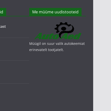
id
Me müüme uudistooteid
kast
Müügil on suur valik autokeemiat
erinevatelt tootjatelt.