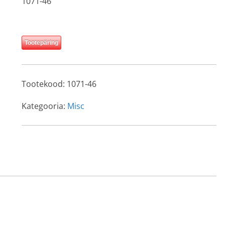
1071-46
Tootepäring
Tootekood:
1071-46
Kategooria:
Misc