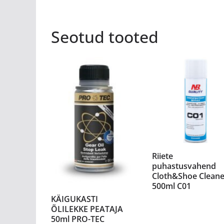
Seotud tooted
Riiete
puhastusvahend
Cloth&Shoe Cleane
500ml C01
KÄIGUKASTI
ÕLILEKKE PEATAJA
50ml PRO-TEC