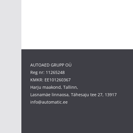
AUTOAED GRUPP OÜ
Reg nr: 11265248
KMKR: EE101260367
Harju maakond, Tallinn,
Lasnamäe linnaosa, Tähesaju tee 27, 13917
info@automatic.ee