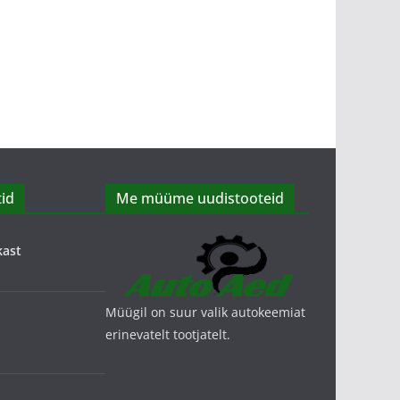
id
Me müüme uudistooteid
kast
Müügil on suur valik autokeemiat
erinevatelt tootjatelt.