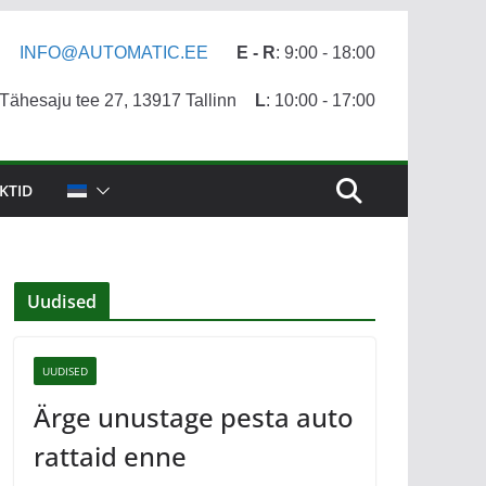
INFO@AUTOMATIC.EE
E - R
: 9:00 - 18:00
ähesaju tee 27, 13917 Tallinn
L
: 10:00 - 17:00
KTID
Uudised
UUDISED
Ärge unustage pesta auto
rattaid enne