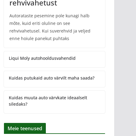
rehvivahetust
Autorataste pesemine pole kunagi halb
mõte, kuid eriti oluline on see
rehvivahetusel. Kui suverehvid ja veljed
enne hoiule panekut puhtaks
Liqui Moly autohooldusvahendid
Kuidas putukaid auto värvilt maha saada?
Kuidas muuta auto värvkate ideaalselt
siledaks?
Meie teenused