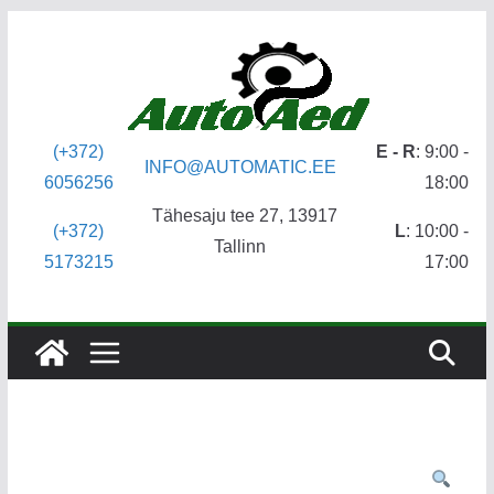
Skip
to
content
(+372)
E - R
: 9:00 -
INFO@AUTOMATIC.EE
6056256
18:00
Tähesaju tee 27, 13917
(+372)
L
: 10:00 -
Tallinn
5173215
17:00