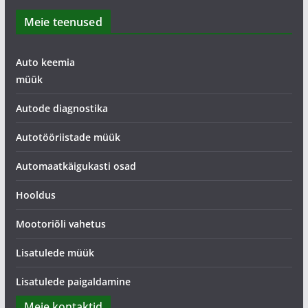
Meie teenused
Auto keemia
müük
Autode diagnostika
Autotööriistade müük
Automaatkäigukasti osad
Hooldus
Mootoriõli vahetus
Lisatulede müük
Lisatulede paigaldamine
Meie kontaktid