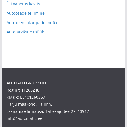
Õli vahetus kastis
Autoosade tellimine
Autokeemiakaupade müük
Autotarvikute müük
AUTOAED GRUPP OÜ
Reg nr: 11265248
KMKR: EE101260367
Harju maakond, Tallinn,
Lasnamäe linnaosa, Tähesaju tee 27, 13917
info@automatic.ee