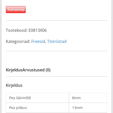
Tootepäring
Tootekood:
E0813X06
Kategooriad:
Freesid
,
Tööriistad
Kirjeldus
Arvustused (0)
Kirjeldus
Pea läbimõõt
8mm
Pea pikkus
13mm