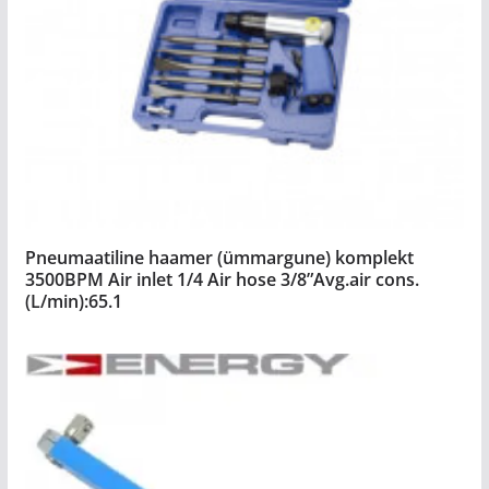
Pneumaatiline haamer (ümmargune) komplekt
3500BPM Air inlet 1/4 Air hose 3/8”Avg.air cons.
(L/min):65.1