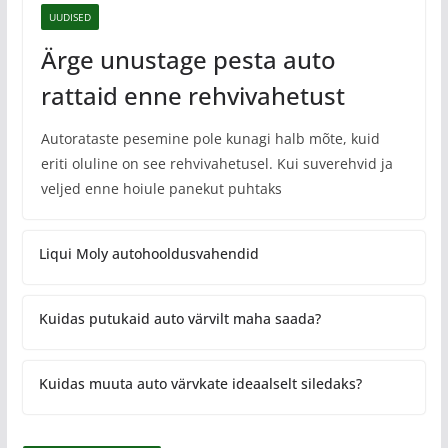
UUDISED
Ärge unustage pesta auto
rattaid enne rehvivahetust
Autorataste pesemine pole kunagi halb mõte, kuid
eriti oluline on see rehvivahetusel. Kui suverehvid ja
veljed enne hoiule panekut puhtaks
Liqui Moly autohooldusvahendid
Kuidas putukaid auto värvilt maha saada?
Kuidas muuta auto värvkate ideaalselt siledaks?