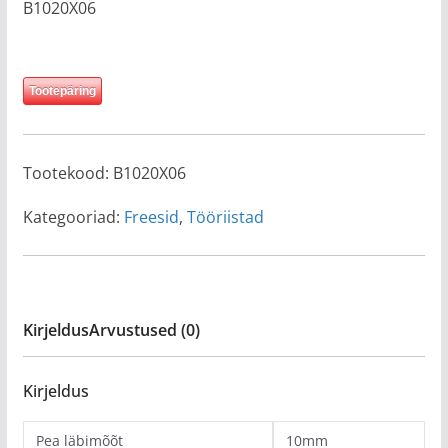
B1020X06
Tootepäring
Tootekood:
B1020X06
Kategooriad:
Freesid
,
Tööriistad
Kirjeldus
Arvustused (0)
Kirjeldus
Pea läbimõõt
10mm