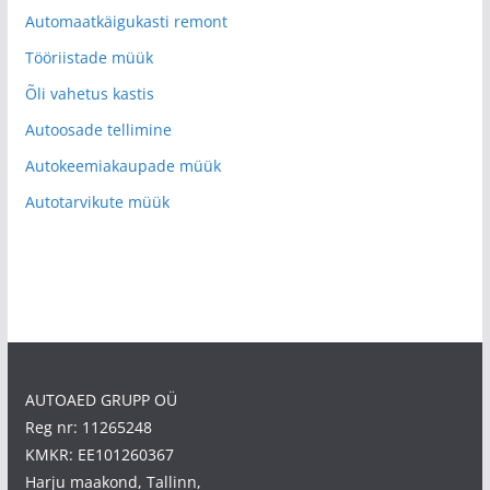
Automaatkäigukasti remont
Tööriistade müük
Õli vahetus kastis
Autoosade tellimine
Autokeemiakaupade müük
Autotarvikute müük
AUTOAED GRUPP OÜ
Reg nr: 11265248
KMKR: EE101260367
Harju maakond, Tallinn,