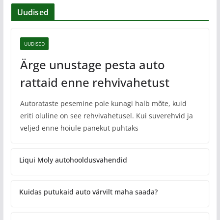
Uudised
UUDISED
Ärge unustage pesta auto
rattaid enne rehvivahetust
Autorataste pesemine pole kunagi halb mõte, kuid
eriti oluline on see rehvivahetusel. Kui suverehvid ja
veljed enne hoiule panekut puhtaks
Liqui Moly autohooldusvahendid
Kuidas putukaid auto värvilt maha saada?