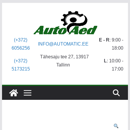
Skip
to
content
(+372)
E - R
: 9:00 -
INFO@AUTOMATIC.EE
6056256
18:00
Tähesaju tee 27, 13917
(+372)
L
: 10:00 -
Tallinn
5173215
17:00