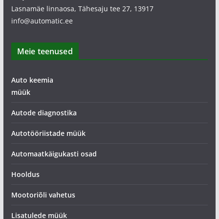
Lasnamäe linnaosa, Tähesaju tee 27, 13917
info@automatic.ee
Meie teenused
Auto keemia
müük
Autode diagnostika
Autotööriistade müük
Automaatkäigukasti osad
Hooldus
Mootoriõli vahetus
Lisatulede müük