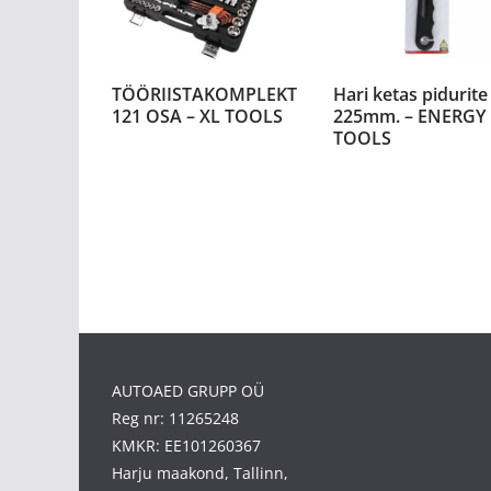
TÖÖRIISTAKOMPLEKT
Hari ketas pidurite
121 OSA – XL TOOLS
225mm. – ENERGY
TOOLS
AUTOAED GRUPP OÜ
Reg nr: 11265248
KMKR: EE101260367
Harju maakond, Tallinn,