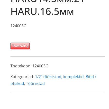
HARU.16.5мм
124003G
Tootepäring
Tootekood:
124003G
Kategooriad:
1/2" tööriistad, komplektid
,
Bitid /
оtsikud
,
Tööriistad