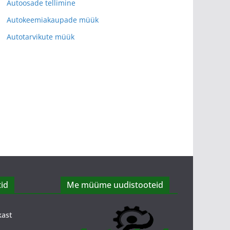
Autoosade tellimine
Autokeemiakaupade müük
Autotarvikute müük
id
Me müüme uudistooteid
kast