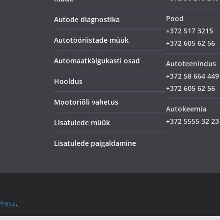
Pood
Autode diagnostika
+372 517 3215
Autotööriistade müük
+372 605 62 56
Automaatkäigukasti osad
Autoteenindus
+372 58 664 449
Hooldus
+372 605 62 56
Mootoriõli vahetus
Autokeemia
+372 5555 32 23
Lisatulede müük
Lisatulede paigaldamine
ress
.