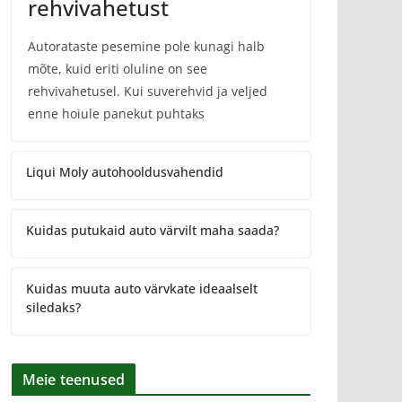
rehvivahetust
Autorataste pesemine pole kunagi halb
mõte, kuid eriti oluline on see
rehvivahetusel. Kui suverehvid ja veljed
enne hoiule panekut puhtaks
Liqui Moly autohooldusvahendid
Kuidas putukaid auto värvilt maha saada?
Kuidas muuta auto värvkate ideaalselt
siledaks?
Meie teenused