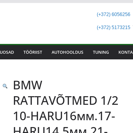
(+372) 6056256
(+372) 5173215
T
UOSAD
TÖÖRIIST
AUTOHOOLDUS
TUNING
KONTA
BMW
RATTAVÕTMED 1/2
10-HARU16мм.17-
HARU14.5мм.21-