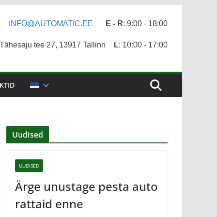
INFO@AUTOMATIC.EE
E - R
: 9:00 - 18:00
ähesaju tee 27, 13917 Tallinn
L
: 10:00 - 17:00
KTID
Uudised
UUDISED
Ärge unustage pesta auto
rattaid enne