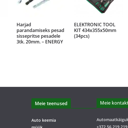
Harjad
ELEKTRONIC TOOL
parandamiseks pesad
KIT 434x355x50mm
sissepritse pesadele
(34pcs)
3tk. 20mm. – ENERGY
Meie kontakt
Meie teenused
Automaatkäigu
Auto keemia
+372 56 219 219
müük