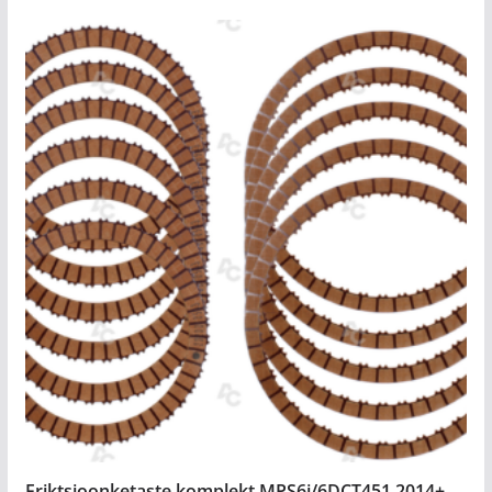
Friktsioonketaste komplekt MPS6i/6DCT451 2014+