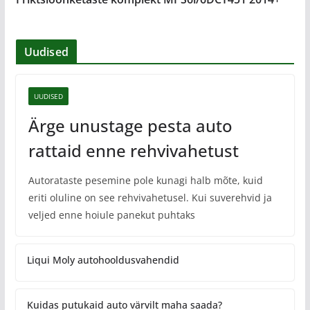
Uudised
UUDISED
Ärge unustage pesta auto
rattaid enne rehvivahetust
Autorataste pesemine pole kunagi halb mõte, kuid
eriti oluline on see rehvivahetusel. Kui suverehvid ja
veljed enne hoiule panekut puhtaks
Liqui Moly autohooldusvahendid
Kuidas putukaid auto värvilt maha saada?