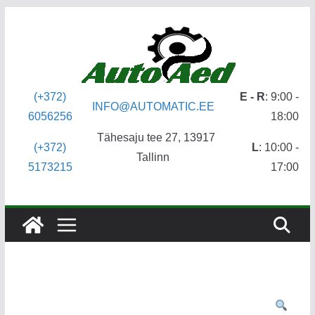
Skip
to
content
(+372)
E - R
: 9:00 -
INFO@AUTOMATIC.EE
6056256
18:00
Tähesaju tee 27, 13917
(+372)
L
: 10:00 -
Tallinn
5173215
17:00