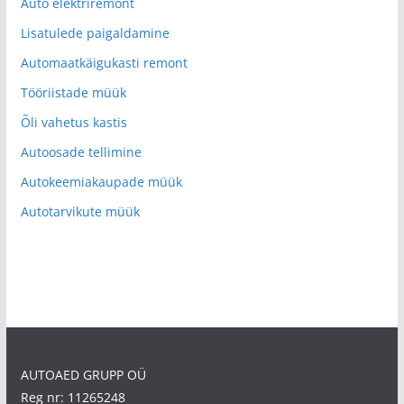
Auto elektriremont
Lisatulede paigaldamine
Automaatkäigukasti remont
Tööriistade müük
Õli vahetus kastis
Autoosade tellimine
Autokeemiakaupade müük
Autotarvikute müük
AUTOAED GRUPP OÜ
Reg nr: 11265248