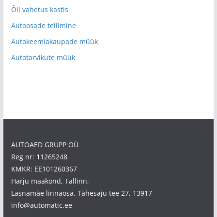
Õli vahetus kastis
Autoosade tellimine
Autokeemiakaupade müük
Autotarvikute müük
AUTOAED GRUPP OÜ
Reg nr: 11265248
KMKR: EE101260367
Harju maakond, Tallinn,
Lasnamäe linnaosa, Tähesaju tee 27, 13917
info@automatic.ee