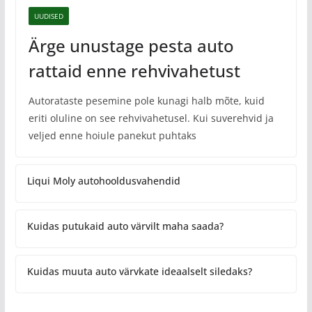
UUDISED
Ärge unustage pesta auto
rattaid enne rehvivahetust
Autorataste pesemine pole kunagi halb mõte, kuid
eriti oluline on see rehvivahetusel. Kui suverehvid ja
veljed enne hoiule panekut puhtaks
Liqui Moly autohooldusvahendid
Kuidas putukaid auto värvilt maha saada?
Kuidas muuta auto värvkate ideaalselt siledaks?