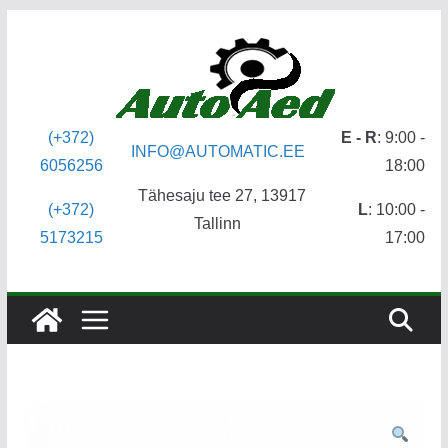
Skip
to
content
(+372)
E - R
: 9:00 -
INFO@AUTOMATIC.EE
6056256
18:00
Tähesaju tee 27, 13917
(+372)
L
: 10:00 -
Tallinn
5173215
17:00